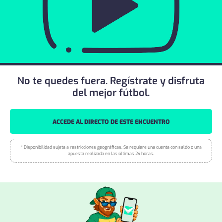
No te quedes fuera. Regístrate y disfruta
del mejor fútbol.
ACCEDE AL DIRECTO DE ESTE ENCUENTRO
* Disponibilidad sujeta a restricciones geográficas. Se requiere una cuenta con saldo o una
apuesta realizada en las últimas 24 horas.