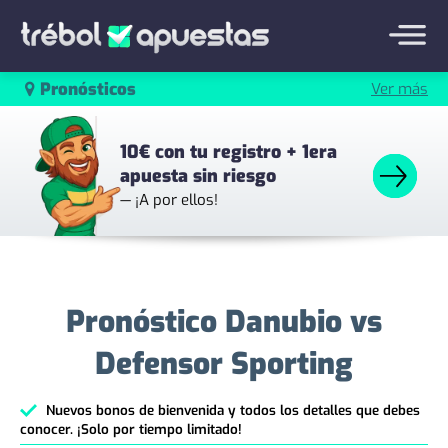
Pronósticos
Ver más
10€ con tu registro + 1era
apuesta sin riesgo
— ¡A por ellos!
Pronóstico
Danubio vs
Defensor Sporting
Nuevos bonos de bienvenida y todos los detalles que debes
conocer. ¡Solo por tiempo limitado!