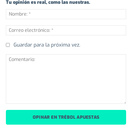
Tu opinión es real, como las nuestras.
No
*
Co
el
*
Guardar para la próxima vez.
Comentario: