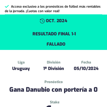
Acceso exclusivo a los pronósticos de fútbol más rentables
de la jornada. ¡Cuotas con valor real!
OCT. 2024
RESULTADO FINAL
1-1
FALLADO
Liga
División
Fecha
Uruguay
1º División
05/10/2024
Pronóstico
Gana Danubio con portería a 0
Stake