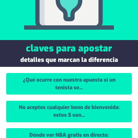
claves para apostar
detalles que marcan la diferencia
¿Qué ocurre con nuestra apuesta si un
tenista se...
No aceptes cualquier bono de bienvenida:
estos 5 son...
Dónde ver NBA gratis en directo: