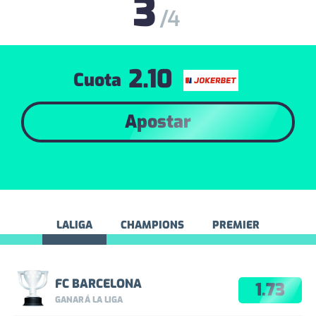
3
/4
2.10
Cuota
Apostar
LALIGA
CHAMPIONS
PREMIER
FC BARCELONA
1.73
GANARÁ LA LIGA