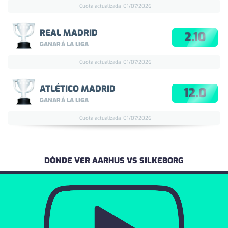
Cuota actualizada
01/07/2026
REAL MADRID
2.10
GANARÁ LA LIGA
Cuota actualizada
01/07/2026
ATLÉTICO MADRID
12.0
GANARÁ LA LIGA
Cuota actualizada
01/07/2026
DÓNDE VER
AARHUS VS SILKEBORG