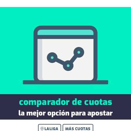
comparador de cuotas
la mejor opción para apostar
LALIGA
MÁS CUOTAS