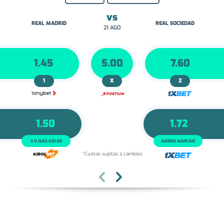
vs
REAL MADRID
REAL SOCIEDAD
21 AGO
1.45
5.00
7.60
1
X
2
1.50
1.72
3 O MÁS GOLES
AMBOS MARCAN
*Cuotas sujetas a cambios