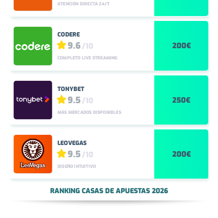
SPORTIUM
9.7
200€
/10
PROMOCIONES DIARIAS
LUCKIA
9.6
200€
/10
ATENCIÓN DIRECTA 24/7
CODERE
9.6
200€
/10
COMPLETO LIVE STREAMING
TONYBET
9.5
250€
/10
MÁS MERCADOS DISPONIBLES