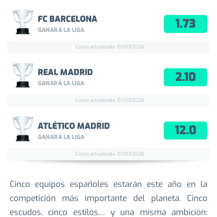
FC BARCELONA
1.73
GANARÁ LA LIGA
Cuota actualizada
01/07/2026
REAL MADRID
2.10
GANARÁ LA LIGA
Cuota actualizada
01/07/2026
ATLÉTICO MADRID
12.0
GANARÁ LA LIGA
Cuota actualizada
01/07/2026
Cinco equipos españoles estarán este año en la
competición más importante del planeta. Cinco
escudos, cinco estilos… y una misma ambición: