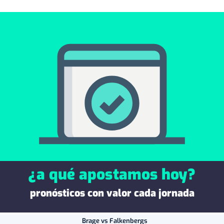
LEOVEGAS
9.5
200€
/10
DISEÑO INTUITIVO
RANKING CASAS DE APUESTAS 2026