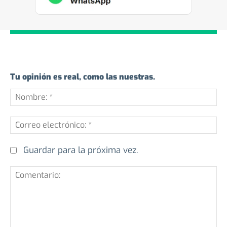
Tu opinión es real, como las nuestras.
No
*
Co