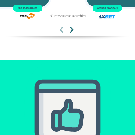
1.45
5.00
7.60
1
X
2
1.50
1.72
3 O MÁS GOLES
AMBOS MARCAN
*Cuotas sujetas a cambios