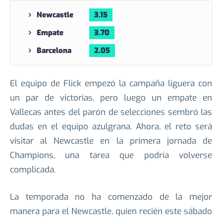
Champions este año es el Barcelona. Hansi Flick
buscará la revancha y va con todo a pesar de que
no se hicieron fichajes de renombre para la
plantilla.
Cuotas Codere | Sujetas a variaciones
Newcastle
3.15
Empate
3.70
Barcelona
2.05
El equipo de Flick empezó la campaña liguera con
un par de victorias, pero luego un empate en
Vallecas antes del parón de selecciones sembró las
dudas en el equipo azulgrana. Ahora, el reto será
visitar al Newcastle en la primera jornada de