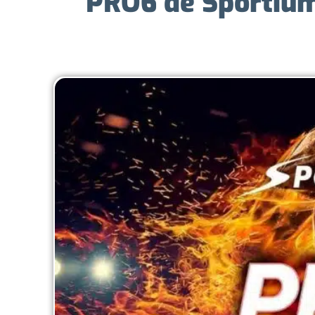
PRO6 de Sportium 