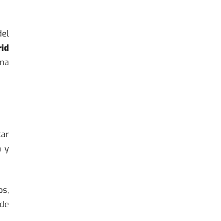
del
rid
na
tar
a y
os,
 de