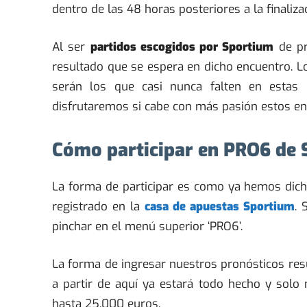
dentro de las 48 horas posteriores a la finaliza
Al ser
partidos escogidos por Sportium
de pr
resultado que se espera en dicho encuentro. 
serán los que casi nunca falten en esta
disfrutaremos si cabe con más pasión estos en
Cómo participar en PRO6 de
La forma de participar es como ya hemos dicho,
registrado en la
casa de apuestas Sportium
. 
pinchar en el menú superior ‘PRO6’.
La forma de ingresar nuestros pronósticos resu
a partir de aquí ya estará todo hecho y sol
hasta 25.000 euros.