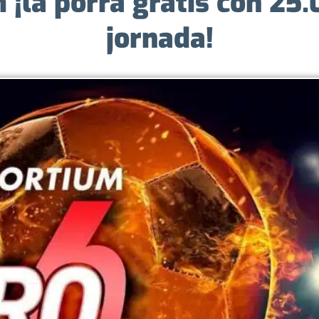
¡la porra gratis con 25
jornada!