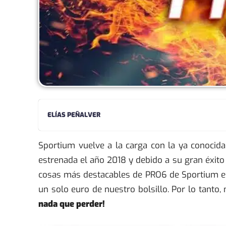
ELÍAS PEÑALVER
Sportium vuelve a la carga con la ya conoci
estrenada el año 2018 y debido a su gran éxito
cosas más destacables de PRO6 de Sportium 
un solo euro de nuestro bolsillo. Por lo tanto
nada que perder!