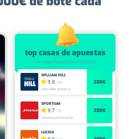
.000€ de bote cada
top casas de apuestas
+18 | Juego Responsable | Publicidad
WILLIAM HILL
9.8
200€
/10
FUNCIONES ESTRELLA
SPORTIUM
9.7
200€
/10
PROMOCIONES DIARIAS
LUCKIA