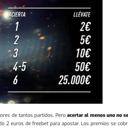
dores de tantos partidos. Pero
acertar al menos uno no s
ndo 2 euros de freebet para apostar. Los premios se cob