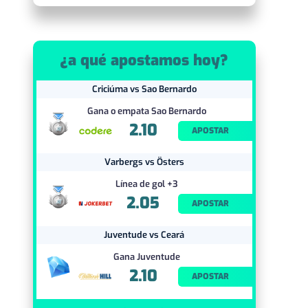
¿a qué apostamos hoy?
Criciúma vs Sao Bernardo
Gana o empata Sao Bernardo
2.10
APOSTAR
Varbergs vs Östers
Línea de gol +3
2.05
APOSTAR
Juventude vs Ceará
Gana Juventude
2.10
APOSTAR