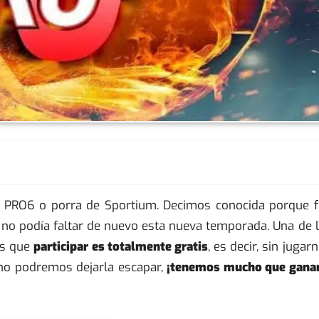
da PRO6 o porra de Sportium. Decimos conocida porque 
 no podía faltar de nuevo esta nueva temporada. Una de 
es que
participar es totalmente gratis
, es decir, sin jugar
, no podremos dejarla escapar,
¡tenemos mucho que ganar