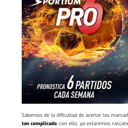
Sabemos de la dificultad de acertar los marca
tan complicado
, con ello, ya estaremos rasca