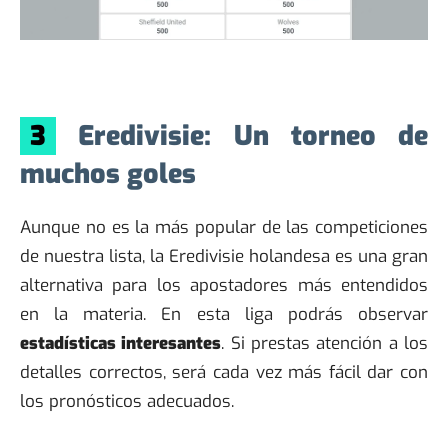
3
Eredivisie: Un torneo de
muchos goles
Aunque no es la más popular de las competiciones
de nuestra lista, la Eredivisie holandesa es una gran
alternativa para los apostadores más entendidos
en la materia. En esta liga podrás observar
estadísticas interesantes
. Si prestas atención a los
detalles correctos, será cada vez más fácil dar con
los pronósticos adecuados.