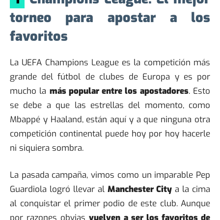
torneo para apostar a los
favoritos
La UEFA Champions League es la competición más
grande del fútbol de clubes de Europa y es por
mucho la
más popular entre los apostadores
. Esto
se debe a que las estrellas del momento, como
Mbappé y Haaland, están aquí y a que ninguna otra
competición continental puede hoy por hoy hacerle
ni siquiera sombra.
La pasada campaña, vimos como un imparable Pep
Guardiola logró llevar al
Manchester City
a la cima
al conquistar el primer podio de este club. Aunque
por razones obvias
vuelven a ser los favoritos de