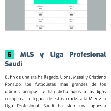
6
MLS y Liga Profesional
Saudí
El fin de una era ha llegado. Lionel Messi y Cristiano
Ronaldo, los futbolistas más grandes de los
últimos tiempos, le han dicho adiós a las ligas
europeas. La llegada de estos cracks a la MLS y la
Liga Profesional Saudí ha sido una apuesta