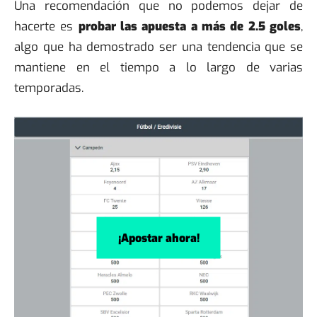
Una recomendación que no podemos dejar de
hacerte es
probar las apuesta a más de 2.5 goles
,
algo que ha demostrado ser una tendencia que se
mantiene en el tiempo a lo largo de varias
temporadas.
¡Apostar ahora!