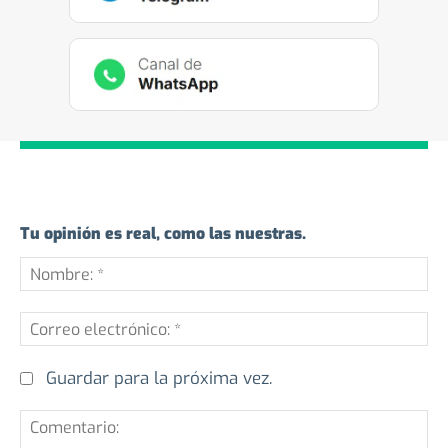
Tu opinión es real, como las nuestras.
No
*
Co
el
*
Guardar para la próxima vez.