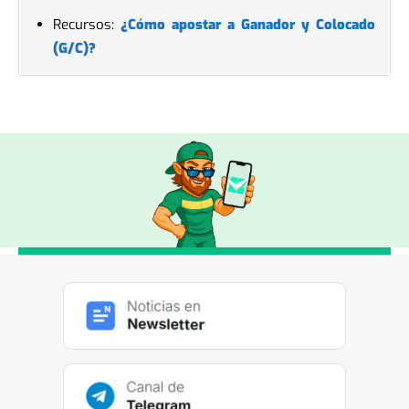
Recursos:
¿Cómo apostar a Ganador y Colocado
(G/C)?