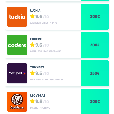
LUCKIA
9.6
200€
/10
ATENCIÓN DIRECTA 24/7
CODERE
9.6
200€
/10
COMPLETO LIVE STREAMING
TONYBET
9.5
250€
/10
MÁS MERCADOS DISPONIBLES
LEOVEGAS
9.5
200€
/10
DISEÑO INTUITIVO