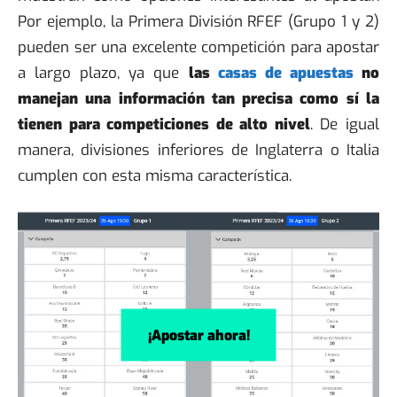
Por ejemplo, la Primera División RFEF (Grupo 1 y 2)
pueden ser una excelente competición para apostar
a largo plazo, ya que
las
casas de apuestas
no
manejan una información tan precisa como sí la
tienen para competiciones de alto nivel
. De igual
manera, divisiones inferiores de Inglaterra o Italia
cumplen con esta misma característica.
¡Apostar ahora!