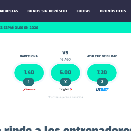
 APUESTAS
BONOS SIN DEPÓSITO
CUOTAS
PRONÓSTICOS
ES ESPAÑOLES EN 2026
VS
BARCELONA
ATHLETIC DE BILBAO
16 AGO
1.40
5.00
7.20
1
X
2
*Cuotas sujetas a cambios
e rinde a los entrenador