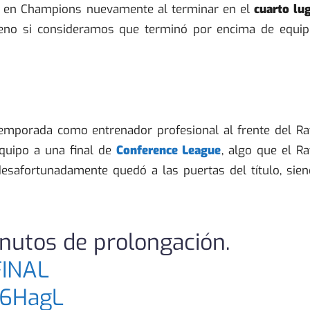
s en Champions nuevamente al terminar en el
cuarto lu
bueno si consideramos que terminó por encima de equi
temporada como entrenador profesional al frente del R
quipo a una final de
Conference League
, algo que el R
desafortunadamente quedó a las puertas del título, sie
inutos de prolongación.
FINAL
d6HagL