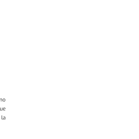
 no
ue
 la