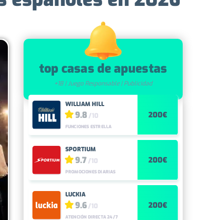
top casas de apuestas
+18 | Juego Responsable | Publicidad
WILLIAM HILL
9.8
200€
/10
FUNCIONES ESTRELLA
SPORTIUM
9.7
200€
/10
PROMOCIONES DIARIAS
LUCKIA
9.6
200€
/10
ATENCIÓN DIRECTA 24/7