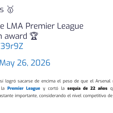
s 🥇
the LMA Premier League
n award 🏆
F39r9Z
May 26, 2026
sí logró sacarse de encima el peso de que el Arsenal
ó la
Premier League
y cortó la
sequía de 22 años
q
astante importante, considerando el nivel competitivo de