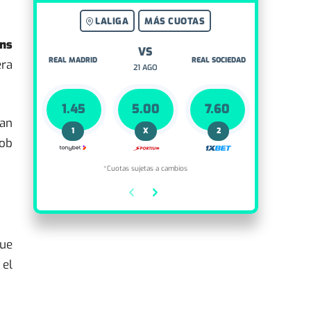
LALIGA
MÁS CUOTAS
ons
VS
REAL MADRID
REAL SOCIEDAD
era
21 AGO
1.45
5.00
7.60
an
1
X
2
Bob
*Cuotas sujetas a cambios
que
 el