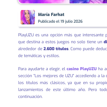
María Farhat
Publicado el
19 julio 2026
PlayUZU es una opción más que interesante 
que destina a estos juegos no solo tiene un
d
alrededor de
2.600 títulos
. Como puede deduci
de temáticas y estilos.
Para ayudarte a elegir, el
casino PlayUZU
ha a
sección “Los mejores de UZU” accediendo a la o
los títulos más clásicos, ya que en su prop
lanzamientos de este último año. Pero to
continuación.