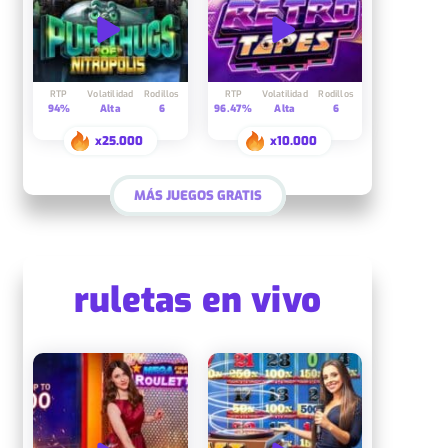
RTP
Volatilidad
Rodillos
RTP
Volatilidad
Rodillos
94%
Alta
6
96.47%
Alta
6
x25.000
x10.000
MÁS JUEGOS GRATIS
ruletas en vivo