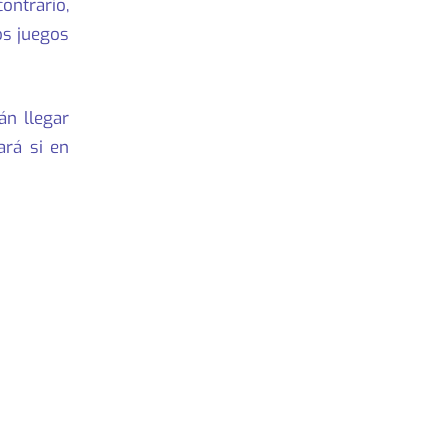
ontrario,
os juegos
án llegar
ará si en
lo podrás
de que su
óvil o la