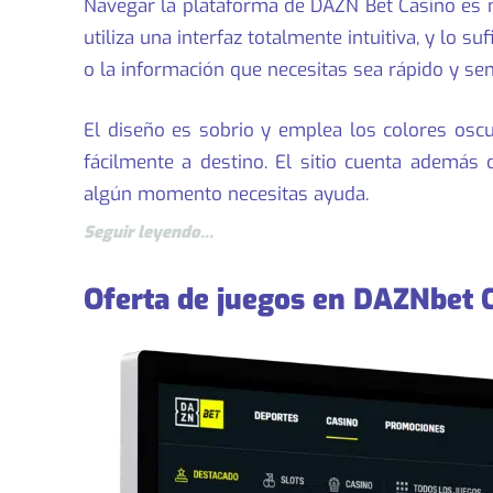
Navegar la plataforma de DAZN Bet Casino es mu
que DAZN Bet Casino tiene para ofrecerle a los
utiliza una interfaz totalmente intuitiva, y lo
o la información que necesitas sea rápido y senc
El diseño es sobrio y emplea los colores osc
fácilmente a destino. El sitio cuenta además
algún momento necesitas ayuda.
Seguir leyendo...
Si bien tienes la opción de descargar una app
navegar cómodamente el sitio en tus pantalla
Oferta de juegos en DAZNbet 
interfaz sea totalmente responsive y no pier
tableta.