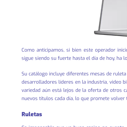
Como anticipamos, si bien este operador inic
sigue siendo su fuerte hasta el día de hoy, ha l
Su catálogo incluye diferentes mesas de ruleta
desarrolladores líderes en la industria, video
variedad aún está lejos de la oferta de otros
nuevos títulos cada día, lo que promete volver 
Ruletas