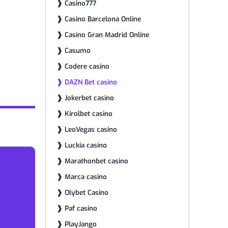
❱ Casino777
❱ Casino Barcelona Online
❱ Casino Gran Madrid Online
❱ Casumo
❱ Codere casino
❱ DAZN Bet casino
❱ Jokerbet casino
❱ Kirolbet casino
❱ LeoVegas casino
❱ Luckia casino
❱ Marathonbet casino
❱ Marca casino
❱ Olybet Casino
❱ Paf casino
❱ PlayJango