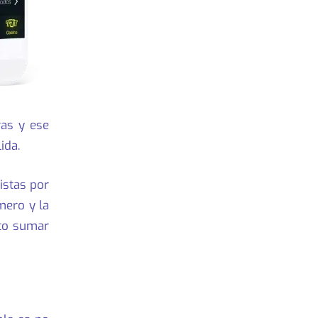
vas y ese
ida.
istas por
mero y la
sto sumar