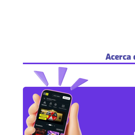
Acerca 