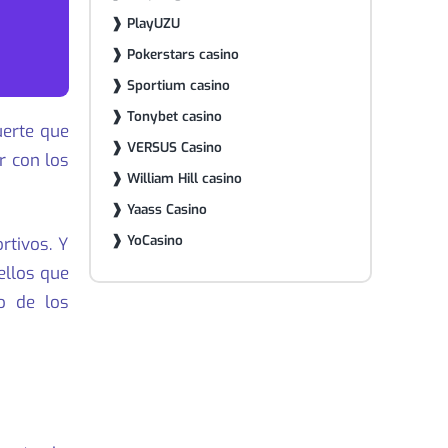
❱ PlayUZU
❱ Pokerstars casino
❱ Sportium casino
❱ Tonybet casino
uerte que
❱ VERSUS Casino
r con los
❱ William Hill casino
❱ Yaass Casino
❱ YoCasino
tivos. Y
ellos que
o de los
mbién muy
de casino
qué es lo