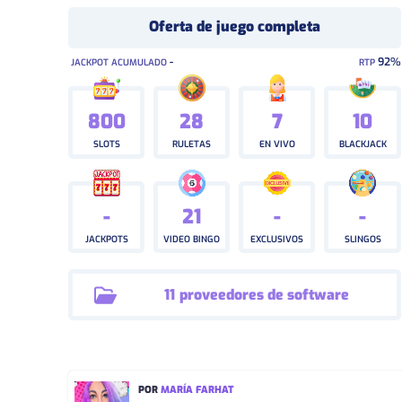
Oferta de juego completa
-
92%
JACKPOT ACUMULADO
RTP
800
28
7
10
SLOTS
RULETAS
EN VIVO
BLACKJACK
-
21
-
-
JACKPOTS
VIDEO BINGO
EXCLUSIVOS
SLINGOS
11
proveedores de software
POR
MARÍA FARHAT