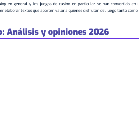
ming en general y los juegos de casino en particular se han convertido en
oder elaborar textos que aporten valor a quienes disfrutan del juego tanto como
o
: Análisis y opiniones 2026