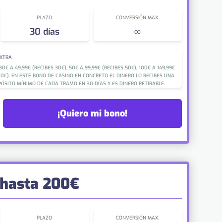
PLAZO
CONVERSIÓN MAX.
30 días
∞
EXTRA
30€ A 49,99€ (RECIBES 30€), 50€ A 99,99€ (RECIBES 50€), 100€ A 149,99€
 200€). EN ESTE BONO DE CASINO EN CONCRETO EL DINERO LO RECIBES UNA
PÓSITO MÍNIMO DE CADA TRAMO EN 30 DÍAS Y ES DINERO RETIRABLE.
¡Quiero mi bono!
hasta 200€
PLAZO
CONVERSIÓN MAX.