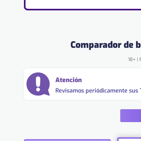
Y lo mejor, te contamos todo lo que debes 
llevarte sorpresas.
Comparador de bo
18+ |
Atención
Revisamos periódicamente sus T&