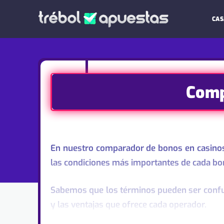
CAS
Comp
En nuestro comparador de bonos en casinos o
las condiciones más importantes de cada bono
Sabemos que los términos pueden ser confuso
y las ventajas que ofrece cada operador.