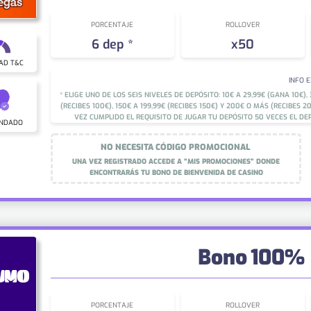
PORCENTAJE
ROLLOVER
6 dep *
x50
TAD T&C
INFO 
* ELIGE UNO DE LOS SEIS NIVELES DE DEPÓSITO: 10€ A 29,99€ (GANA 10€), 
(RECIBES 100€), 150€ A 199,99€ (RECIBES 150€) Y 200€ O MÁS (RECIBES
VEZ CUMPLIDO EL REQUISITO DE JUGAR TU DEPÓSITO 50 VECES EL DE
NDADO
NO
NECESITA CÓDIGO PROMOCIONAL
UNA VEZ REGISTRADO ACCEDE A “MIS PROMOCIONES” DONDE
ENCONTRARÁS TU BONO DE BIENVENIDA DE CASINO
Bono
100% 
PORCENTAJE
ROLLOVER