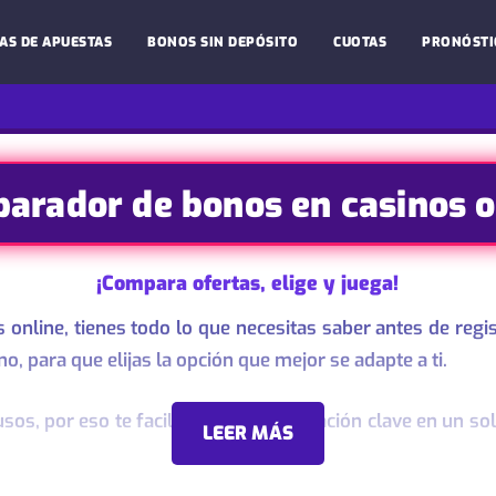
AS DE APUESTAS
BONOS SIN DEPÓSITO
CUOTAS
PRONÓSTI
arador de bonos en casinos o
¡Compara ofertas, elige y juega!
nline, tienes todo lo que necesitas saber antes de regis
, para que elijas la opción que mejor se adapte a ti.
s, por eso te facilitamos la información clave en un sol
LEER MÁS