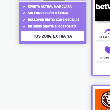
OFERTA ACTUAL MÁS CLARA
SIN CONVERSIÓN MÁXIMA
ROLLOVER JUSTO: X20 EN 90 DÍAS
88 GIROS GRATIS SIN DEPÓSITO
TUS 200€ EXTRA YA
DIFICUL
RECOME