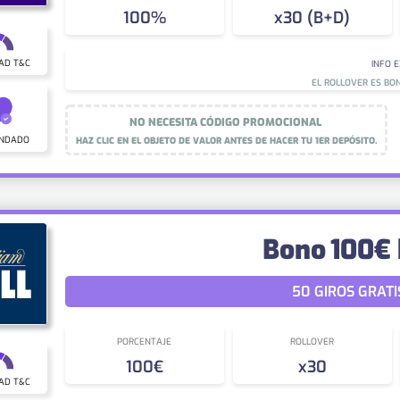
100%
x30 (B+D)
TAD T&C
INFO 
EL ROLLOVER ES BO
NO
NECESITA CÓDIGO PROMOCIONAL
NDADO
HAZ CLIC EN EL OBJETO DE VALOR ANTES DE HACER TU 1ER DEPÓSITO.
Bono
100€ 
50
GIROS GRATI
PORCENTAJE
ROLLOVER
100€
x30
TAD T&C