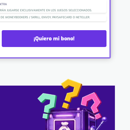
EXTRA
ERÁN JUGARSE EXCLUSIVAMENTE EN LOS JUEGOS SELECCIONADOS.
DE MONEYBOOKERS / SKRILL, ENVOY, PAYSAFECARD O NETELLER.
¡Quiero mi bono!