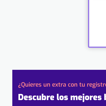
¿Quieres un extra con tu registr
Descubre los mejores 