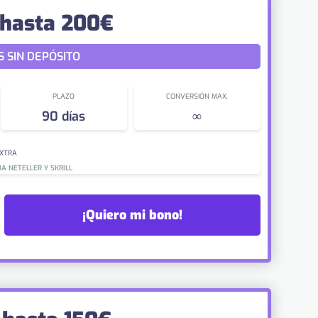
hasta 200€
S SIN DEPÓSITO
PLAZO
CONVERSIÓN MAX.
90 días
∞
EXTRA
A NETELLER Y SKRILL
¡Quiero mi bono!