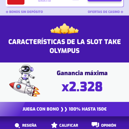
GRATIS
BONOS SIN DEPÓSITO
OFERTAS DE CASINO
CARACTERÍSTICAS DE LA SLOT
TAKE
OLYMPUS
Ganancia máxima
x2.328
JUEGA CON BONO ❱❱ 100% HASTA 150€
RESEÑA
CALIFICAR
OPINIÓN