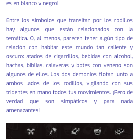
es en blanco y negro!
Entre los símbolos que transitan por los rodillos
hay algunos que están relacionados con la
temática. O, al menos, parecen tener algún tipo de
relación con habitar este mundo tan caliente y
oscuro: atados de cigarrillos, bebidas con alcohol,
hachas, biblias, calaveras y botes con veneno son
algunos de ellos. Los dos demonios flotan junto a
ambos lados de los rodillos, vigilando con sus
tridentes en mano todos tus movimientos. ¡Pero de
verdad que son simpáticos y para nada
amenazantes!