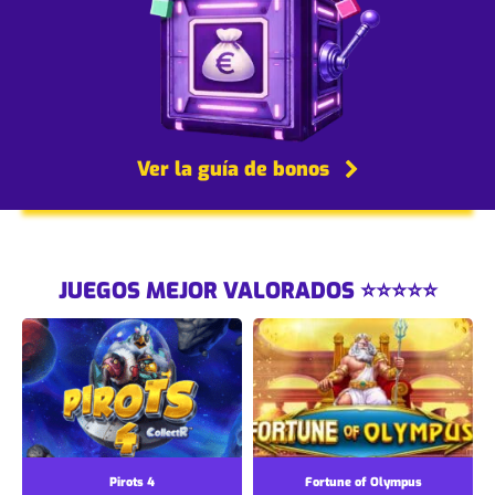
Ver la guía de bonos
JUEGOS MEJOR VALORADOS ⭐⭐⭐⭐⭐
Pirots 4
Fortune of Olympus