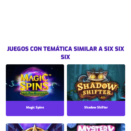
JUEGOS CON TEMÁTICA SIMILAR A
SIX SIX
SIX
Magic Spins
Shadow Shifter