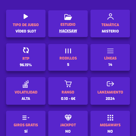
ESTUDIO
TIPO DE JUEGO
TEMÁTICA
HACKSAW
VÍDEO SLOT
MISTERIO
RODILLOS
LÍNEAS
RTP
5
14
96.15%
VOLATILIDAD
RANGO
LANZAMIENTO
ALTA
0.10 - 6€
2024
GIROS GRATIS
JACKPOT
MEGAWAYS
SÍ
NO
NO