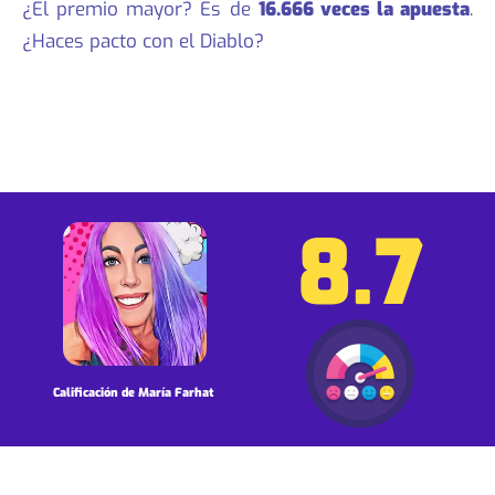
¿El premio mayor? Es de
16.666 veces la apuesta
.
¿Haces pacto con el Diablo?
8.7
Calificación de
María Farhat