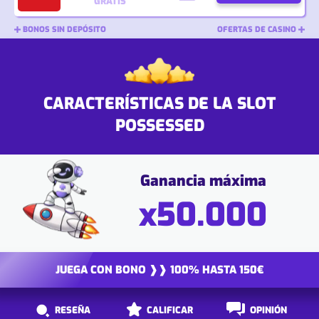
GRATIS
BONOS SIN DEPÓSITO
OFERTAS DE CASINO
CARACTERÍSTICAS DE LA SLOT
POSSESSED
Ganancia máxima
x50.000
JUEGA CON BONO ❱❱ 100% HASTA 150€
RESEÑA
CALIFICAR
OPINIÓN