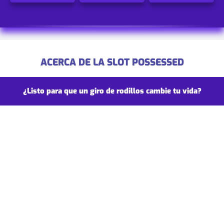
ACERCA DE LA SLOT
POSSESSED
¿Listo para que un giro de rodillos cambie tu vida?