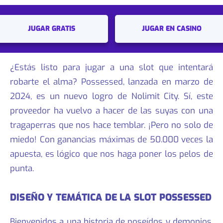
JUGAR GRATIS
JUGAR EN CASINO
¿Estás listo para jugar a una slot que intentará
robarte el alma? Possessed, lanzada en marzo de
2024, es un nuevo logro de Nolimit City. Sí, este
proveedor ha vuelvo a hacer de las suyas con una
tragaperras que nos hace temblar. ¡Pero no solo de
miedo! Con ganancias máximas de 50.000 veces la
apuesta, es lógico que nos haga poner los pelos de
punta.
DISEÑO Y TEMÁTICA DE LA SLOT POSSESSED
Bienvenidos a una historia de poseídos y demonios.