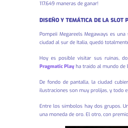
117.649 maneras de ganar!
DISEÑO Y TEMÁTICA DE LA SLOT
Pompeii Megareels Megaways es una sl
ciudad al sur de Italia, quedó totalment
Hoy es posible visitar sus ruinas, d
Pragmatic Play
ha traído al mundo de l
De fondo de pantalla, la ciudad cubier
ilustraciones son muy prolijas, y todo 
Entre los símbolos hay dos grupos. U
una moneda de oro. El otro, con premios 