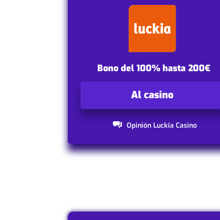
Bono del
100% hasta 200€
Al casino
Opinión Luckia Casino