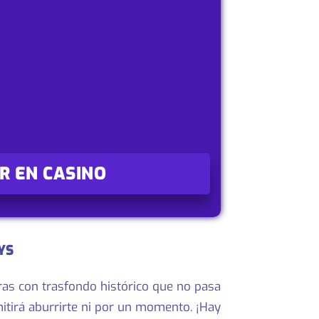
R EN CASINO
YS
as con trasfondo histórico que no pasa
itirá aburrirte ni por un momento. ¡Hay