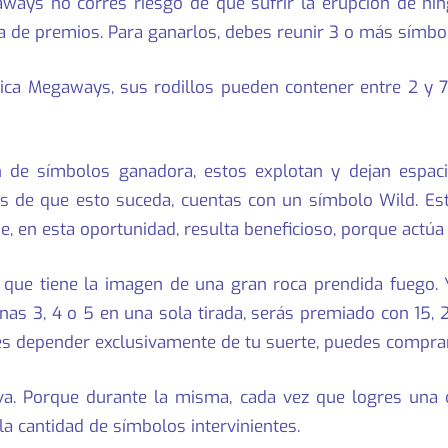
ays no corres riesgo de que sufrir la erupción de ning
uvia de premios. Para ganarlos, debes reunir 3 o más símbo
ica Megaways, sus rodillos pueden contener entre 2 y 
 de símbolos ganadora, estos explotan y dejan espaci
s de que esto suceda, cuentas con un símbolo Wild. Es
e, en esta oportunidad, resulta beneficioso, porque act
 que tiene la imagen de una gran roca prendida fuego. Y
nas 3, 4 o 5 en una sola tirada, serás premiado con 15, 2
es depender exclusivamente de tu suerte, puedes comprar
iva. Porque durante la misma, cada vez que logres una
la cantidad de símbolos intervinientes.