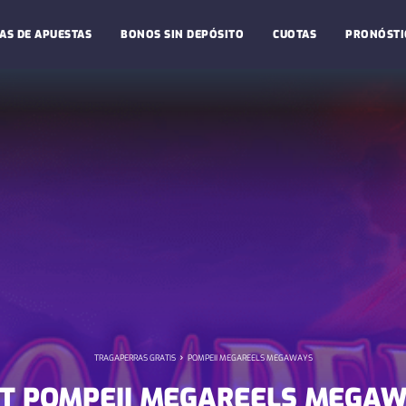
AS DE APUESTAS
BONOS SIN DEPÓSITO
CUOTAS
PRONÓSTI
TRAGAPERRAS GRATIS
POMPEII MEGAREELS MEGAWAYS
OT
POMPEII MEGAREELS MEGA