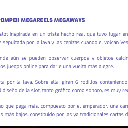
 POMPEII MEGAREELS MEGAWAYS
ot inspirada en un triste hecho real que tuvo lugar en
e sepultada por la lava y las cenizas cuando el volcán Ve
onde aún se pueden observar cuerpos y objetos calcina
os juegos online para darle una vuelta más alegre.
ta por la lava. Sobre ella, giran 6 rodillos conteniend
el diseño de la slot, tanto gráfico como sonoro, es muy re
no que paga más, compuesto por el emperador, una car
más bajos, constituido por las ya tradicionales cartas de 