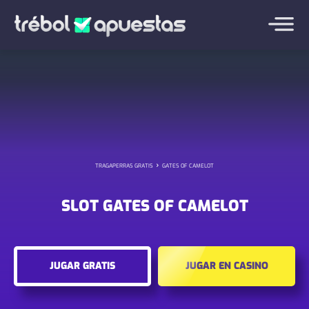
TRAGAPERRAS GRATIS
GATES OF CAMELOT
SLOT
GATES OF CAMELOT
JUGAR GRATIS
JUGAR EN CASINO