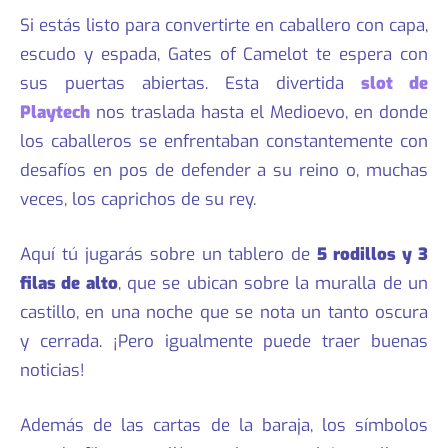
Si estás listo para convertirte en caballero con capa,
escudo y espada, Gates of Camelot te espera con
sus puertas abiertas. Esta divertida
slot de
Playtech
nos traslada hasta el Medioevo, en donde
los caballeros se enfrentaban constantemente con
desafíos en pos de defender a su reino o, muchas
veces, los caprichos de su rey.
Aquí tú jugarás sobre un tablero de
5 rodillos y 3
filas de alto
, que se ubican sobre la muralla de un
castillo, en una noche que se nota un tanto oscura
y cerrada. ¡Pero igualmente puede traer buenas
noticias!
Además de las cartas de la baraja, los símbolos