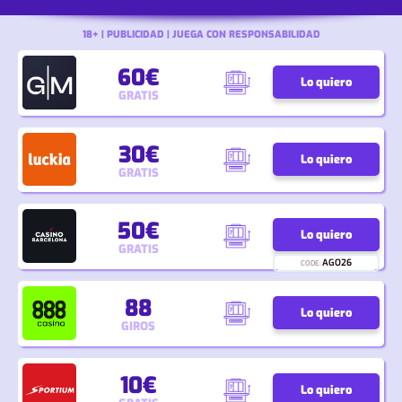
18+ | PUBLICIDAD | JUEGA CON RESPONSABILIDAD
60€
Lo quiero
GRATIS
30€
Lo quiero
GRATIS
50€
Lo quiero
GRATIS
AGO26
CODE:
88
Lo quiero
GIROS
10€
Lo quiero