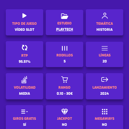
ESTUDIO
TIPO DE JUEGO
TEMÁTICA
PLAYTECH
VÍDEO SLOT
HISTORIA
RODILLOS
LÍNEAS
RTP
5
20
95.51%
VOLATILIDAD
RANGO
LANZAMIENTO
MEDIA
0.10 - 30€
2024
GIROS GRATIS
JACKPOT
MEGAWAYS
SÍ
NO
NO