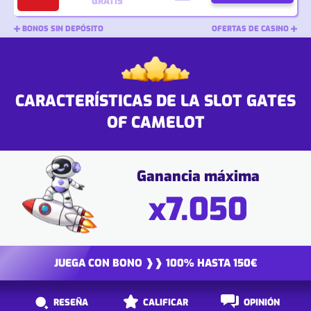
GRATIS
BONOS SIN DEPÓSITO
OFERTAS DE CASINO
CARACTERÍSTICAS DE LA SLOT
GATES
OF CAMELOT
Ganancia máxima
x7.050
JUEGA CON BONO ❱❱ 100% HASTA 150€
RESEÑA
CALIFICAR
OPINIÓN