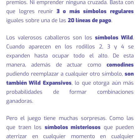
premios. Ni emprender ninguna cruzada. Basta con
que logres reunir
3 o más símbolos regulares
iguales sobre una de las
20 líneas de pago
.
Los valerosos caballeros son los
símbolos Wild
.
Cuando aparecen en los rodillos 2, 3 y 4 se
expanden hasta ocupar todo el alto. De esta
manera, además de actuar como
comodines
pudiendo reemplazar a cualquier otro símbolo,
son
también Wild Expansivos
, lo que otorga aún más
probabilidades de formar combinaciones
ganadoras.
Pero el juego tiene muchas sorpresas. Como las
que traen los
símbolos misteriosos
que pueden
aterrizar en cualquier momento en cualquier