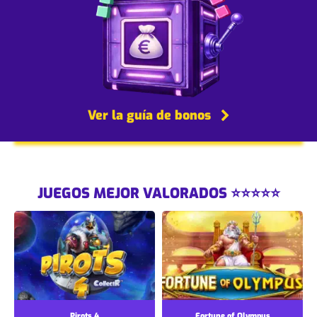
Ver la guía de bonos
JUEGOS MEJOR VALORADOS ⭐⭐⭐⭐⭐
Pirots 4
Fortune of Olympus