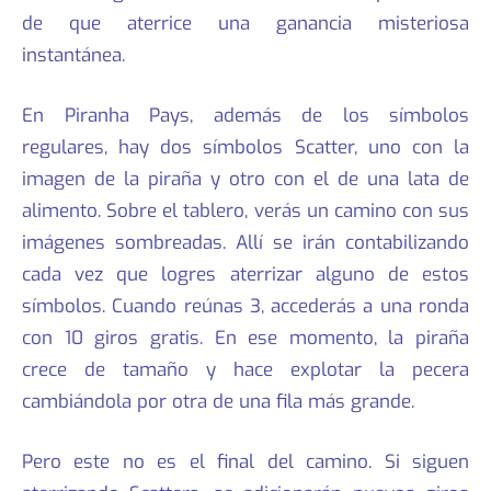
de que aterrice una ganancia misteriosa
instantánea.
En Piranha Pays, además de los símbolos
regulares, hay dos símbolos Scatter, uno con la
imagen de la piraña y otro con el de una lata de
alimento. Sobre el tablero, verás un camino con sus
imágenes sombreadas. Allí se irán contabilizando
cada vez que logres aterrizar alguno de estos
símbolos. Cuando reúnas 3, accederás a una ronda
con 10 giros gratis. En ese momento, la piraña
crece de tamaño y hace explotar la pecera
cambiándola por otra de una fila más grande.
Pero este no es el final del camino. Si siguen