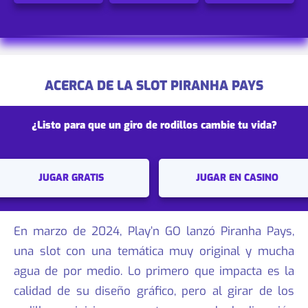
ACERCA DE LA SLOT
PIRANHA PAYS
¿Listo para que un giro de rodillos cambie tu vida?
JUGAR GRATIS
JUGAR EN CASINO
En marzo de 2024, Play’n GO lanzó Piranha Pays,
una slot con una temática muy original y mucha
agua de por medio. Lo primero que impacta es la
calidad de su diseño gráfico, pero al girar de los