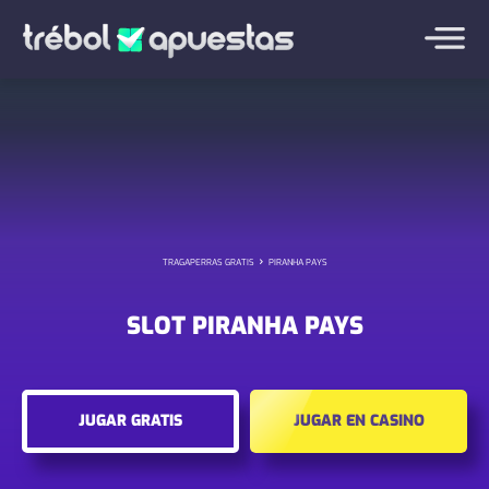
TRAGAPERRAS GRATIS
PIRANHA PAYS
SLOT
PIRANHA PAYS
JUGAR GRATIS
JUGAR EN CASINO