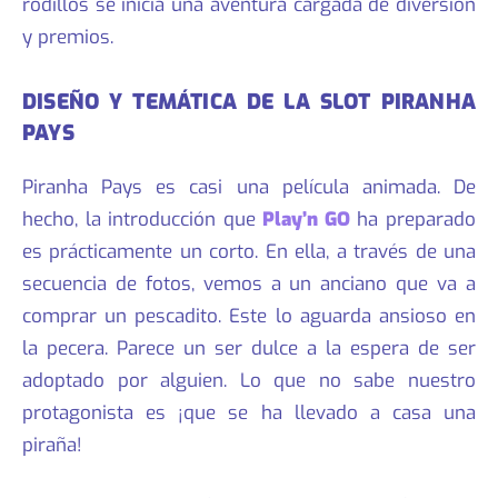
rodillos se inicia una aventura cargada de diversión
y premios.
DISEÑO Y TEMÁTICA DE LA SLOT PIRANHA
PAYS
Piranha Pays es casi una película animada. De
hecho, la introducción que
Play’n GO
ha preparado
es prácticamente un corto. En ella, a través de una
secuencia de fotos, vemos a un anciano que va a
comprar un pescadito. Este lo aguarda ansioso en
la pecera. Parece un ser dulce a la espera de ser
adoptado por alguien. Lo que no sabe nuestro
protagonista es ¡que se ha llevado a casa una
piraña!