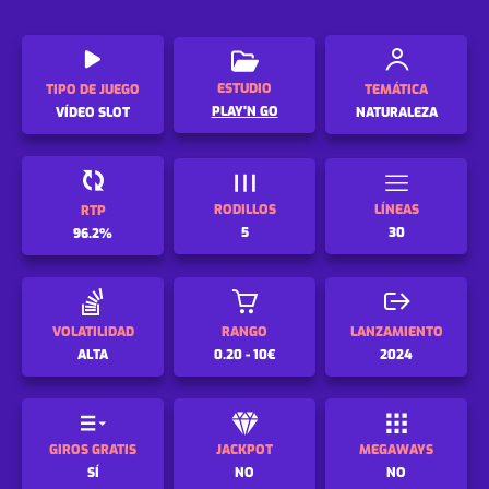
ESTUDIO
TIPO DE JUEGO
TEMÁTICA
PLAY'N GO
VÍDEO SLOT
NATURALEZA
RODILLOS
LÍNEAS
RTP
5
30
96.2%
VOLATILIDAD
RANGO
LANZAMIENTO
ALTA
0.20 - 10€
2024
GIROS GRATIS
JACKPOT
MEGAWAYS
SÍ
NO
NO