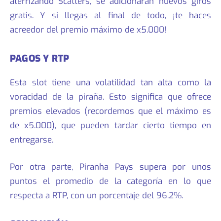
aterrizando Scatters, se adicionarán nuevos giros
gratis. Y si llegas al final de todo, ¡te haces
acreedor del premio máximo de x5.000!
PAGOS Y RTP
Esta slot tiene una volatilidad tan alta como la
voracidad de la piraña. Esto significa que ofrece
premios elevados (recordemos que el máximo es
de x5.000), que pueden tardar cierto tiempo en
entregarse.
Por otra parte, Piranha Pays supera por unos
puntos el promedio de la categoría en lo que
respecta a RTP, con un porcentaje del 96.2%.