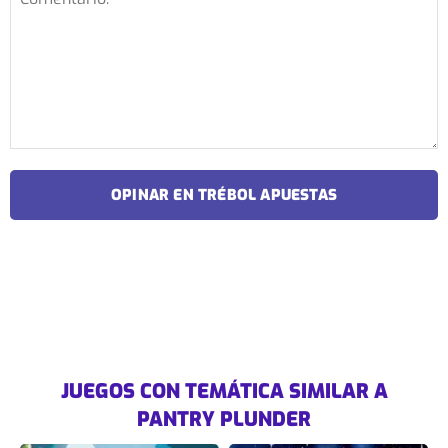
Comentario:
JUEGOS CON TEMÁTICA SIMILAR A
PANTRY PLUNDER