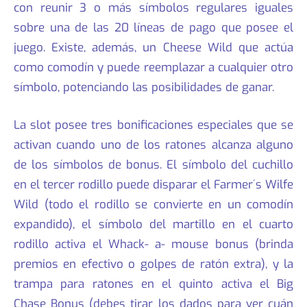
con reunir 3 o más símbolos regulares iguales
sobre una de las 20 líneas de pago que posee el
juego. Existe, además, un Cheese Wild que actúa
como comodín y puede reemplazar a cualquier otro
símbolo, potenciando las posibilidades de ganar.
La slot posee tres bonificaciones especiales que se
activan cuando uno de los ratones alcanza alguno
de los símbolos de bonus. El símbolo del cuchillo
en el tercer rodillo puede disparar el Farmer´s Wilfe
Wild (todo el rodillo se convierte en un comodín
expandido), el símbolo del martillo en el cuarto
rodillo activa el Whack- a- mouse bonus (brinda
premios en efectivo o golpes de ratón extra), y la
trampa para ratones en el quinto activa el Big
Chase Bonus (debes tirar los dados para ver cuán