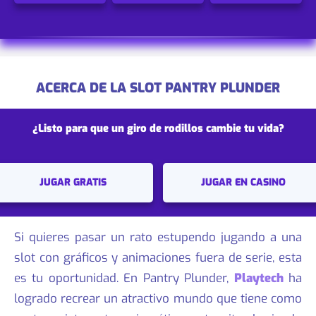
ACERCA DE LA SLOT
PANTRY PLUNDER
¿Listo para que un giro de rodillos cambie tu vida?
JUGAR GRATIS
JUGAR EN CASINO
Si quieres pasar un rato estupendo jugando a una
slot con gráficos y animaciones fuera de serie, esta
es tu oportunidad. En Pantry Plunder,
Playtech
ha
logrado recrear un atractivo mundo que tiene como