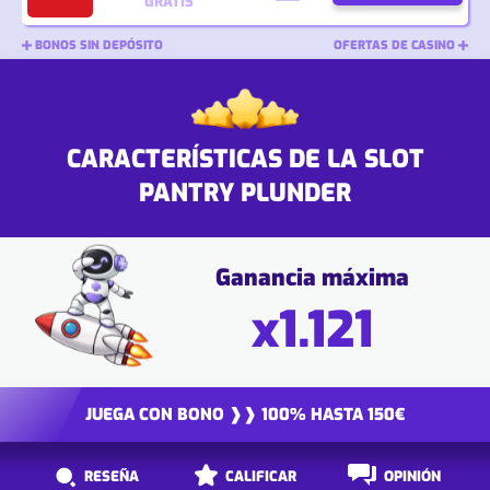
GRATIS
BONOS SIN DEPÓSITO
OFERTAS DE CASINO
CARACTERÍSTICAS DE LA SLOT
PANTRY PLUNDER
Ganancia máxima
x1.121
JUEGA CON BONO ❱❱ 100% HASTA 150€
RESEÑA
CALIFICAR
OPINIÓN