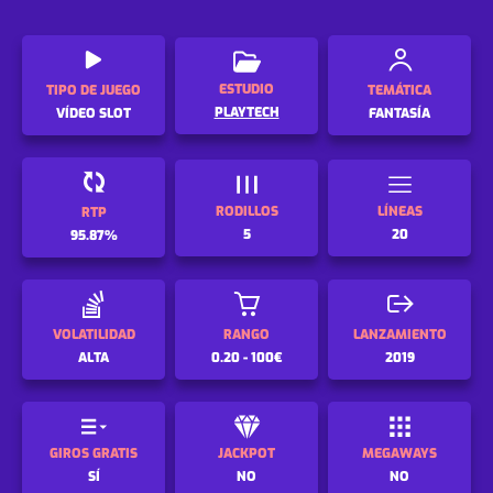
ESTUDIO
TIPO DE JUEGO
TEMÁTICA
PLAYTECH
VÍDEO SLOT
FANTASÍA
RODILLOS
LÍNEAS
RTP
5
20
95.87%
VOLATILIDAD
RANGO
LANZAMIENTO
ALTA
0.20 - 100€
2019
GIROS GRATIS
JACKPOT
MEGAWAYS
SÍ
NO
NO