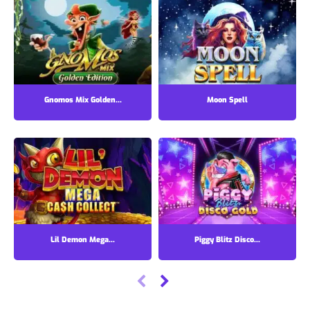
Gnomos Mix Golden...
Moon Spell
Lil Demon Mega...
Piggy Blitz Disco...