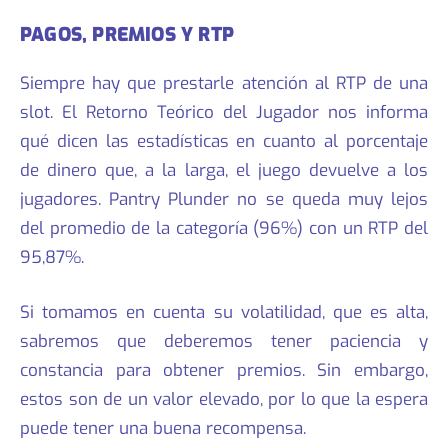
PAGOS, PREMIOS Y RTP
Siempre hay que prestarle atención al RTP de una
slot. El Retorno Teórico del Jugador nos informa
qué dicen las estadísticas en cuanto al porcentaje
de dinero que, a la larga, el juego devuelve a los
jugadores. Pantry Plunder no se queda muy lejos
del promedio de la categoría (96%) con un RTP del
95,87%.
Si tomamos en cuenta su volatilidad, que es alta,
sabremos que deberemos tener paciencia y
constancia para obtener premios. Sin embargo,
estos son de un valor elevado, por lo que la espera
puede tener una buena recompensa.