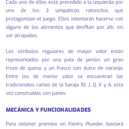
Cada uno de ellos está precedido a la izquierda por
uno de los 3 simpáticos ratoncitos que
protagonizan el juego. Ellos intentarán hacerse con
alguno de los alimentos que desfilan por allí, sin
ser atrapados.
Los símbolos regulares de mayor valor están
representados por una pata de jamón, un gran
trozo de queso y un frasco con dulce de naranja.
Entre los de menor valor se encuentran las
tradicionales cartas de la baraja 10, J, Q, K y A, esta
vez construidas con panes.
MECÁNICA Y FUNCIONALIDADES
Para obtener premios en Pantry Plunder, bastará