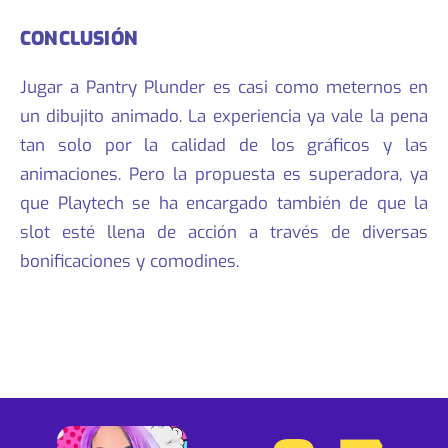
CONCLUSIÓN
Jugar a Pantry Plunder es casi como meternos en
un dibujito animado. La experiencia ya vale la pena
tan solo por la calidad de los gráficos y las
animaciones. Pero la propuesta es superadora, ya
que Playtech se ha encargado también de que la
slot esté llena de acción a través de diversas
bonificaciones y comodines.