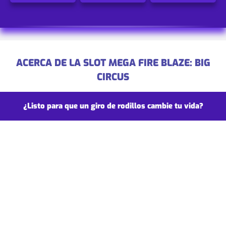
ACERCA DE LA SLOT
MEGA FIRE BLAZE: BIG
CIRCUS
¿Listo para que un giro de rodillos cambie tu vida?