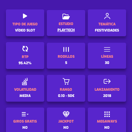
ESTUDIO
TIPO DE JUEGO
TEMÁTICA
PLAYTECH
VÍDEO SLOT
FESTIVIDADES
RODILLOS
LÍNEAS
RTP
5
30
95.42%
VOLATILIDAD
RANGO
LANZAMIENTO
MEDIA
0.10 - 50€
2018
GIROS GRATIS
JACKPOT
MEGAWAYS
NO
NO
NO