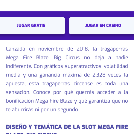
JUGAR GRATIS
JUGAR EN CASINO
Lanzada en noviembre de 2018, la tragaperras
Mega Fire Blaze: Big Circus no deja a nadie
indiferente. Con gráficos superatractivos, volatilidad
media y una ganancia máxima de 2.328 veces la
apuesta, esta tragaperras circense es toda una
sensación. Conoce por qué querrás acceder a la
bonificación Mega Fire Blaze y qué garantiza que no
te aburrirás ni por un segundo.
DISEÑO Y TEMÁTICA DE LA SLOT MEGA FIRE