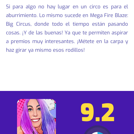
Si para algo no hay lugar en un circo es para el
aburrimiento. Lo mismo sucede en Mega Fire Blaze:
Big Circus, donde todo el tiempo están pasando
cosas. ¡Y de las buenas! Ya que te permiten aspirar
a premios muy interesantes. ¡Métete en la carpa y
haz girar ya mismo esos rodillos!
9.2