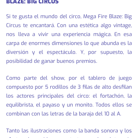
BLAZE: BIG CIRCUS
Si te gusta el mundo del circo, Mega Fire Blaze: Big
Circus te encantará. Con una estética algo vintage,
nos lleva a vivir una experiencia mágica. En esa
carpa de enormes dimensiones lo que abunda es la
diversión y el espectáculo. Y, por supuesto, la
posibilidad de ganar buenos premios.
Como parte del show, por el tablero de juego
compuesto por 5 rodillos de 3 filas de alto desfilan
los actores principales del circo: el fortachón, la
equilibrista, el payaso y un monito. Todos ellos se
combinan con las letras de la baraja del 10 al A.
Tanto las ilustraciones como la banda sonora y los