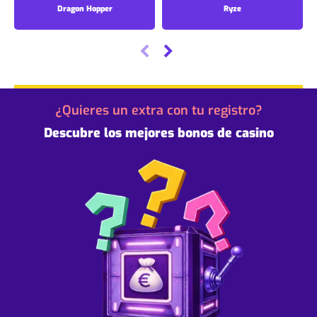
Dragon Hopper
Ryze
¿Quieres un extra con tu registro?
Descubre los mejores bonos de casino