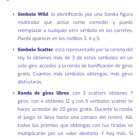
Símbolo Wild
: lo identificarás por una bonita figura
multicolor que actúa como comodín y puede
reemplazar a cualquier otro símbolo en los carretes.
Puede aparecer en los rodillos 3, 4 y 5.
Símbolo Scatter
: está representado por la corona del
rey. Si obtienes más de 3 de estos símbolos en un
solo giro, accedes a la ronda de bonificación de giros
gratis. Cuantos más símbolos obtengas, más giros
disfrutarás.
Ronda de giros libres
: con 3 scatters obtienes 7
giros, con 4 obtienes 12 y con 5 símbolos scatter te
haces acreedor de 20 giros gratis. Durante la ronda,
el juego te lleva hasta una cámara del tesoro. Allí,
todos los premios que obtengas con tus tiradas se
multiplicarán por un valor aleatorio. Y hay más. Si