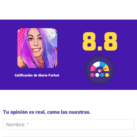
8.8
Calificación de
María Farhat
Tu opinión es real, como las nuestras.
N
*