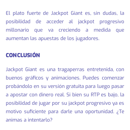
El plato fuerte de Jackpot Giant es, sin dudas, la
posibilidad de acceder al jackpot progresivo
millonario que va creciendo a medida que
aumentan las apuestas de los jugadores.
CONCLUSIÓN
Jackpot Giant es una tragaperras entretenida, con
buenos gráficos y animaciones. Puedes comenzar
probándolo en su versión gratuita para luego pasar
a apostar con dinero real. Si bien su RTP es bajo, la
posibilidad de jugar por su jackpot progresivo ya es
motivo suficiente para darle una oportunidad. ¿Te
animas a intentarlo?