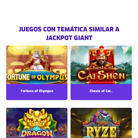
JUEGOS CON TEMÁTICA SIMILAR A
JACKPOT GIANT
Fortune of Olympus
Chests of Cai...