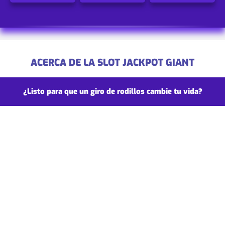
ACERCA DE LA SLOT
JACKPOT GIANT
¿Listo para que un giro de rodillos cambie tu vida?