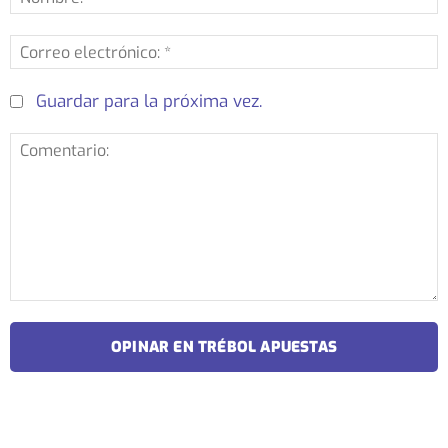
*
C
e
*
Guardar para la próxima vez.
Comentario: