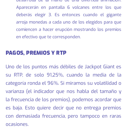
desarrolla de la mano de una divertida animación.
Aparecerán en pantalla 6 volcanes entre los que
deberás elegir 3. Es entonces cuando el gigante
arroja monedas a cada uno de los elegidos para que
comiencen a hacer erupción mostrando los premios
en efectivo que te corresponden.
PAGOS, PREMIOS Y RTP
Uno de los puntos más débiles de Jackpot Giant es
su RTP, de solo 91,25%, cuando la media de la
categoría ronda el 96%. Si miramos su volatilidad o
varianza (el indicador que nos habla del tamaño y
la frecuencia de los premios), podemos acordar que
es baja. Esto quiere decir que no entrega premios
con demasiada frecuencia, pero tampoco en raras
ocasiones.