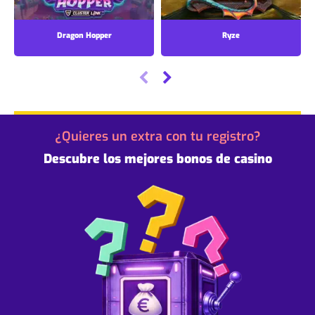
Dragon Hopper
Ryze
¿Quieres un extra con tu registro?
Descubre los mejores bonos de casino