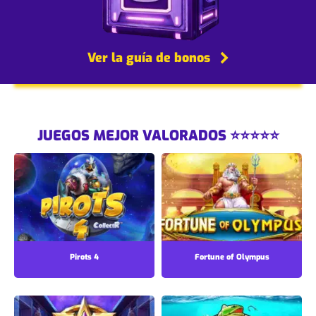
Ver la guía de bonos
JUEGOS MEJOR VALORADOS ⭐⭐⭐⭐⭐
Pirots 4
Fortune of Olympus