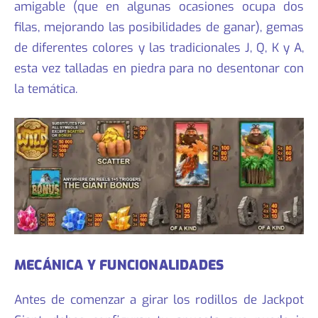
amigable (que en algunas ocasiones ocupa dos
filas, mejorando las posibilidades de ganar), gemas
de diferentes colores y las tradicionales J, Q, K y A,
esta vez talladas en piedra para no desentonar con
la temática.
MECÁNICA Y FUNCIONALIDADES
Antes de comenzar a girar los rodillos de Jackpot