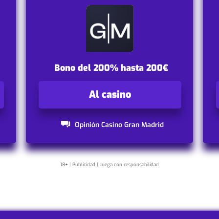
Bono del
200% hasta 200€
Al casino
Opinión Casino Gran Madrid
18+ | Publicidad | Juega con responsabilidad