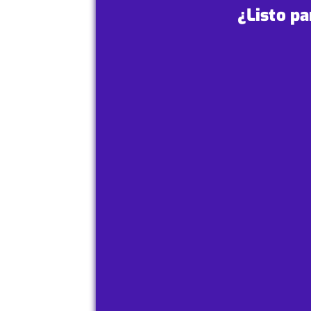
¿Listo pa