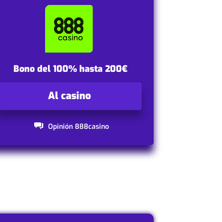
Bono del
100% hasta 200€
Al casino
Opinión 888casino