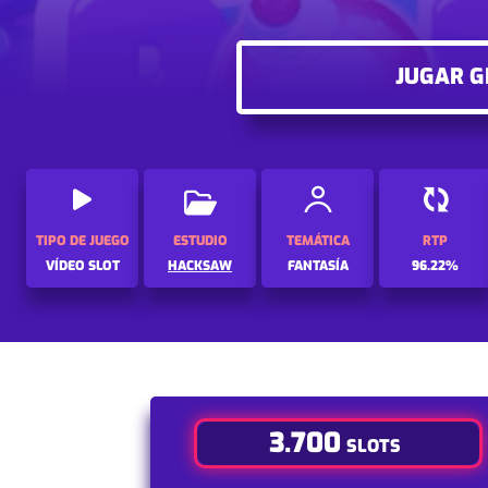
JUGAR G
TIPO DE JUEGO
ESTUDIO
TEMÁTICA
RTP
VÍDEO SLOT
HACKSAW
FANTASÍA
96.22%
3.700
SLOTS