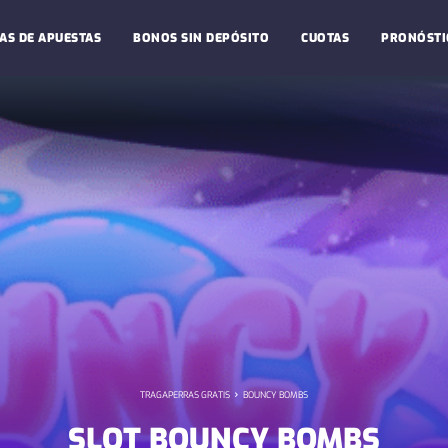
AS DE APUESTAS
BONOS SIN DEPÓSITO
CUOTAS
PRONÓSTI
TRAGAPERRAS GRATIS
BOUNCY BOMBS
SLOT
BOUNCY BOMBS