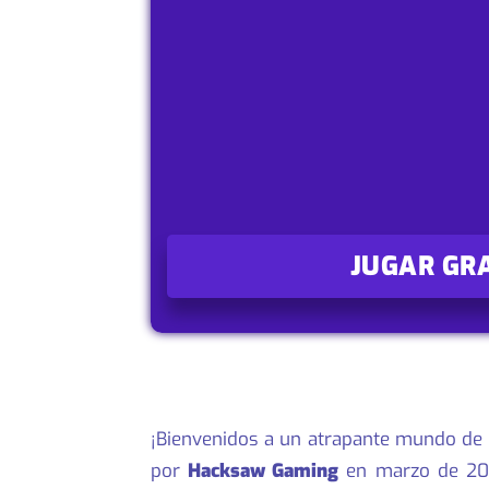
JUGAR GRA
¡Bienvenidos a un atrapante mundo de 
por
Hacksaw Gaming
en marzo de 202