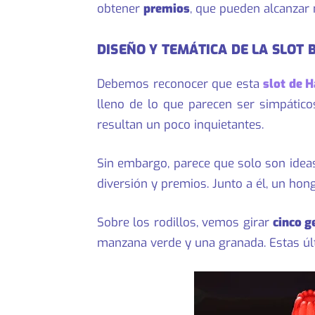
obtener
premios
, que pueden alcanzar
DISEÑO Y TEMÁTICA DE LA SLOT
Debemos reconocer que esta
slot de 
lleno de lo que parecen ser simpático
resultan un poco inquietantes.
Sin embargo, parece que solo son idea
diversión y premios. Junto a él, un hon
Sobre los rodillos, vemos girar
cinco g
manzana verde y una granada. Estas úl