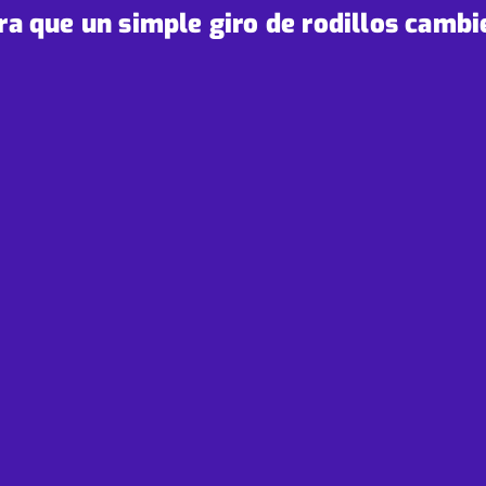
ra que un simple giro de rodillos cambi