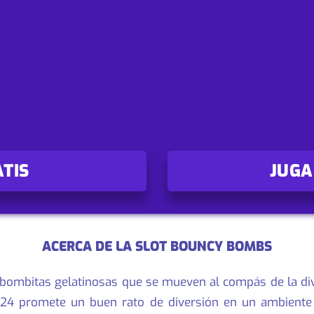
TIS
JUGA
ACERCA DE LA SLOT
BOUNCY BOMBS
bombitas gelatinosas que se mueven al compás de la di
4 promete un buen rato de diversión en un ambiente 