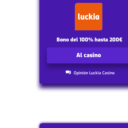
Bono del
100% hasta 200€
Al casino
Opinión Luckia Casino