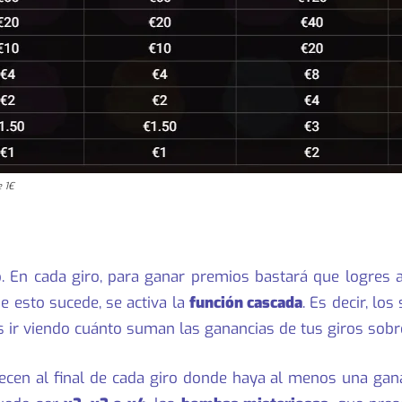
e 1€
. En cada giro, para ganar premios bastará que logres 
ue esto sucede, se activa la
función cascada
. Es decir, l
ir viendo cuánto suman las ganancias de tus giros sobre
cen al final de cada giro donde haya al menos una gana