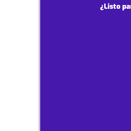
¿Listo pa