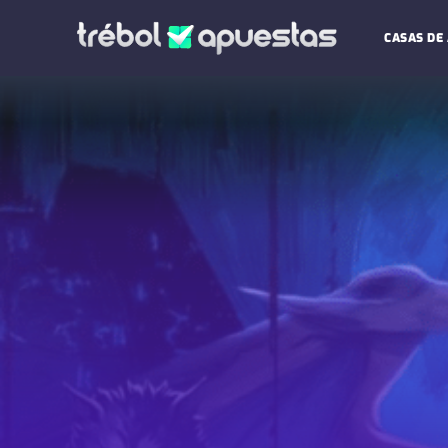
CASAS DE