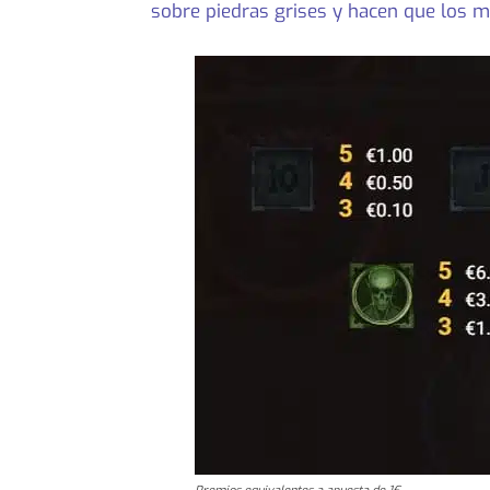
sobre piedras grises y hacen que los m