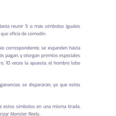
Basta reunir 5 o más símbolos iguales
 que oficia de comodín.
mio correspondiente, se expanden hasta
s pagan, y otorgan premios especiales
ro, 10 veces la apuesta, el hombre lobo
ganancias se dispararán, ya que estos
de estos símbolos en una misma tirada,
rizar Monster Reels.