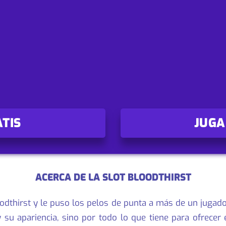
TIS
JUGA
ACERCA DE LA SLOT
BLOODTHIRST
dthirst y le puso los pelos de punta a más de un jugad
 su apariencia, sino por todo lo que tiene para ofrecer