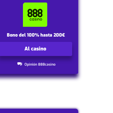
Bono del
100% hasta 200€
Al casino
Opinión 888casino