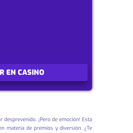
R EN CASINO
or desprevenido. ¡Pero de emoción! Esta
 en materia de premios y diversión. ¿Te