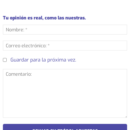
Tu opinión es real, como las nuestras.
N
*
C
e
*
Guardar para la próxima vez.
Comentario: