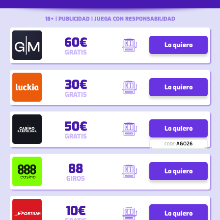
18+ | PUBLICIDAD | JUEGA CON RESPONSABILIDAD
60€
Lo quiero
GRATIS
30€
Lo quiero
GRATIS
50€
Lo quiero
GRATIS
AGO26
CODE:
88
Lo quiero
GIROS
10€
Lo quiero