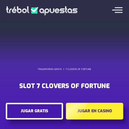
TRAGAPERRAS GRATIS
7 CLOVERS OF FORTUNE
SLOT
7 CLOVERS OF FORTUNE
JUGAR GRATIS
JUGAR EN CASINO