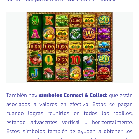
También hay
símbolos Connect & Collect
que están
asociados a valores en efectivo. Estos se pagan
cuando logras reunirlos en todos los rodillos,
estando adyacentes vertical u horizontalmente.
Estos símbolos también te ayudan a obtener los