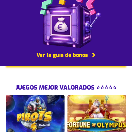
Ver la guía de bonos
JUEGOS MEJOR VALORADOS ⭐⭐⭐⭐⭐