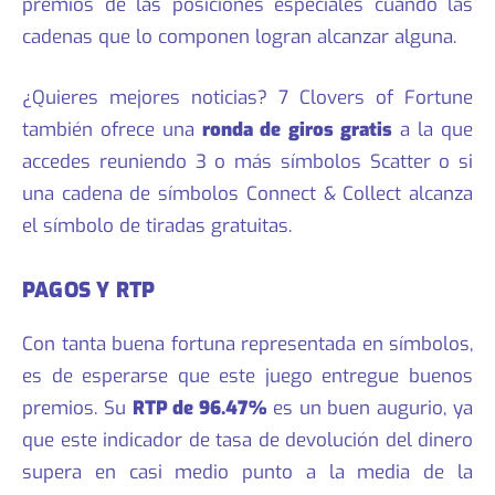
premios de las posiciones especiales cuando las
cadenas que lo componen logran alcanzar alguna.
¿Quieres mejores noticias? 7 Clovers of Fortune
también ofrece una
ronda de giros gratis
a la que
accedes reuniendo 3 o más símbolos Scatter o si
una cadena de símbolos Connect & Collect alcanza
el símbolo de tiradas gratuitas.
PAGOS Y RTP
Con tanta buena fortuna representada en símbolos,
es de esperarse que este juego entregue buenos
premios. Su
RTP de 96.47%
es un buen augurio, ya
que este indicador de tasa de devolución del dinero
supera en casi medio punto a la media de la