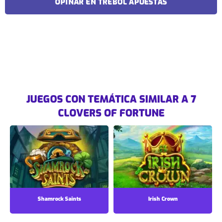
JUEGOS CON TEMÁTICA SIMILAR A
7
CLOVERS OF FORTUNE
Shamrock Saints
Irish Crown