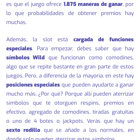
es que el juego ofrece
1.875 maneras de ganar
, por
lo que probabilidades de obtener premios hay
muchas.
Además, la slot está
cargada de funciones
especiales
. Para empezar, debes saber que hay
símbolos Wild
que funcionan como comodines,
algo que se repite bastante en gran parte de estos
juegos. Pero, a diferencia de la mayoría, en este hay
posiciones especiales
que pueden ayudarte a ganar
mucho más. ¿Por qué? Porque allí pueden aterrizar
símbolos que te otorguen respins, premios en
efectivo, agregado de comodines, tiradas gratuitas
o uno de 4 botes o jackpots. Verás que hay un
sexto rodillo
que se añade a los normales, en
donde solo pueden aterrizar estos símbolos.