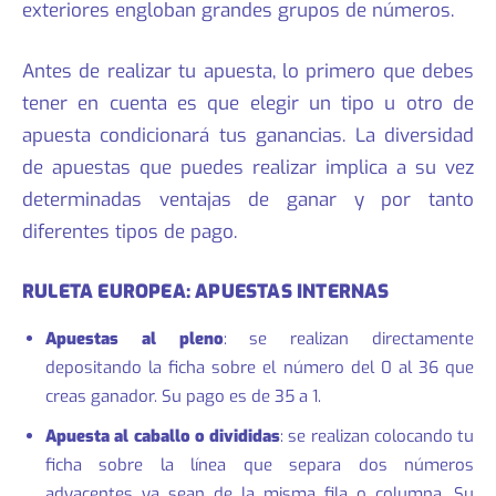
exteriores engloban grandes grupos de números.
Antes de realizar tu apuesta, lo primero que debes
tener en cuenta es que elegir un tipo u otro de
apuesta condicionará tus ganancias. La diversidad
de apuestas que puedes realizar implica a su vez
determinadas ventajas de ganar y por tanto
diferentes tipos de pago.
RULETA EUROPEA: APUESTAS INTERNAS
Apuestas al pleno
: se realizan directamente
depositando la ficha sobre el número del 0 al 36 que
creas ganador. Su pago es de 35 a 1.
Apuesta al caballo o divididas
: se realizan colocando tu
ficha sobre la línea que separa dos números
adyacentes ya sean de la misma fila o columna. Su