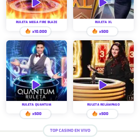
RULETA MEGA FIRE BLAZE
RULETA XL
x10.000
x500
RULETA QUANTUM
RULETA RELÁMPAGO
x500
x500
TOP CASINO EN VIVO