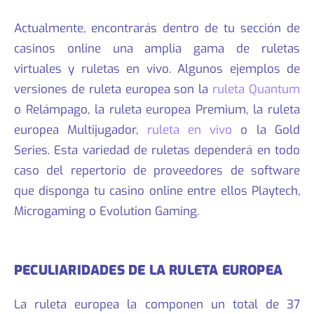
Actualmente, encontrarás dentro de tu sección de
casinos online una amplia gama de ruletas
virtuales y ruletas en vivo. Algunos ejemplos de
versiones de ruleta europea son la
ruleta Quantum
o Relámpago, la ruleta europea Premium, la ruleta
europea Multijugador,
ruleta en vivo
o la Gold
Series. Esta variedad de ruletas dependerá en todo
caso del repertorio de proveedores de software
que disponga tu casino online entre ellos Playtech,
Microgaming o Evolution Gaming.
PECULIARIDADES DE LA RULETA EUROPEA
La ruleta europea la componen un total de 37