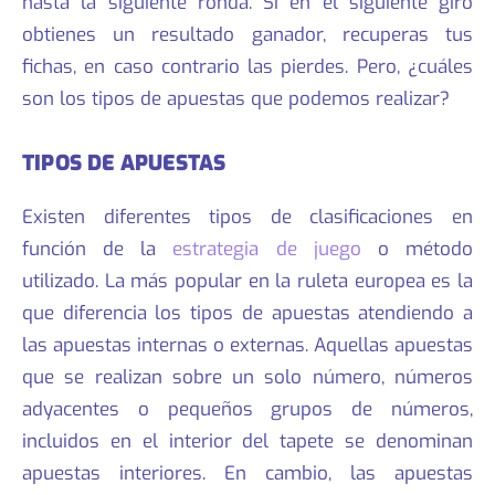
hasta la siguiente ronda. Si en el siguiente giro
obtienes un resultado ganador, recuperas tus
fichas, en caso contrario las pierdes. Pero, ¿cuáles
son los tipos de apuestas que podemos realizar?
TIPOS DE APUESTAS
Existen diferentes tipos de clasificaciones en
función de la
estrategia de juego
o método
utilizado. La más popular en la ruleta europea es la
que diferencia los tipos de apuestas atendiendo a
las apuestas internas o externas. Aquellas apuestas
que se realizan sobre un solo número, números
adyacentes o pequeños grupos de números,
incluidos en el interior del tapete se denominan
apuestas interiores. En cambio, las apuestas