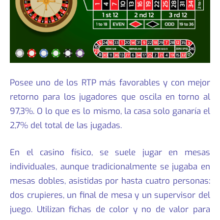
Posee uno de los RTP más favorables y con mejor
retorno para los jugadores que oscila en torno al
97,3%. O lo que es lo mismo, la casa solo ganaría el
2,7% del total de las jugadas.
En el casino físico, se suele jugar en mesas
individuales, aunque tradicionalmente se jugaba en
mesas dobles, asistidas por hasta cuatro personas:
dos crupieres, un final de mesa y un supervisor del
juego. Utilizan fichas de color y no de valor para