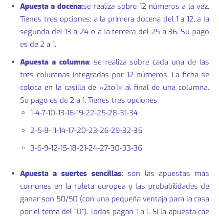
Apuesta a docena
:se realiza sobre 12 números a la vez.
Tienes tres opciones: a la primera docena del 1 a 12, a la
segunda del 13 a 24 o a la tercera del 25 a 36. Su pago
es de 2 a 1.
Apuesta a columna
: se realiza sobre cada una de las
tres columnas integradas por 12 números. La ficha se
coloca en la casilla de «2to1» al final de una columna.
Su pago es de 2 a 1. Tienes tres opciones:
1-4-7-10-13-16-19-22-25-28-31-34
2-5-8-11-14-17-20-23-26-29-32-35
3-6-9-12-15-18-21-24-27-30-33-36
Apuesta a suertes sencillas
: son las apuestas más
comunes en la ruleta europea y las probabilidades de
ganar son 50/50 (con una pequeña ventaja para la casa
por el tema del “0”). Todas pagan 1 a 1. Si la apuesta cae