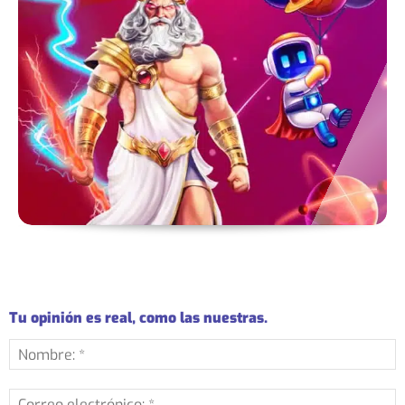
Tu opinión es real, como las nuestras.
N
*
C