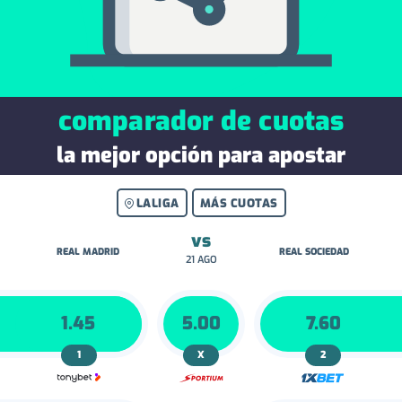
comparador de cuotas
la mejor opción para apostar
LALIGA
MÁS CUOTAS
vs
REAL MADRID
REAL SOCIEDAD
21 AGO
1.45
5.00
7.60
1
X
2