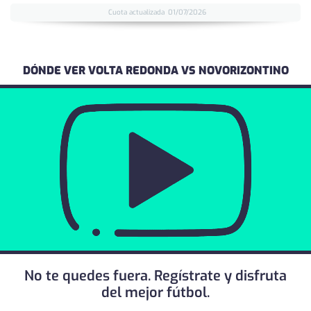
Cuota actualizada
01/07/2026
DÓNDE VER
VOLTA REDONDA VS NOVORIZONTINO
No te quedes fuera. Regístrate y disfruta
del mejor fútbol.