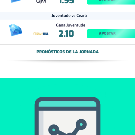
1.95
APOSTAR
Juventude vs Ceará
Gana Juventude
2.10
APOSTAR
PRONÓSTICOS DE LA JORNADA