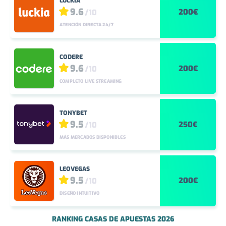
LUCKIA
9.6
200€
/10
ATENCIÓN DIRECTA 24/7
CODERE
9.6
200€
/10
COMPLETO LIVE STREAMING
TONYBET
9.5
250€
/10
MÁS MERCADOS DISPONIBLES
LEOVEGAS
9.5
200€
/10
DISEÑO INTUITIVO
RANKING CASAS DE APUESTAS 2026