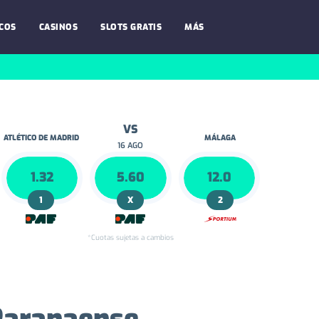
COS
CASINOS
SLOTS GRATIS
MÁS
VS
ATLÉTICO DE MADRID
MÁLAGA
16 AGO
1.32
5.60
12.0
1
X
2
*Cuotas sujetas a cambios