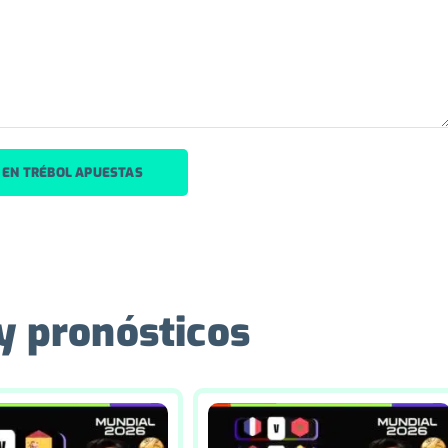
y pronósticos