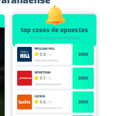
 Paranaense
top casas de apuestas
+18 | Juego Responsable | Publicidad
WILLIAM HILL
9.8
200€
/10
FUNCIONES ESTRELLA
SPORTIUM
9.7
200€
/10
PROMOCIONES DIARIAS
LUCKIA
9.6
200€
/10
ATENCIÓN DIRECTA 24/7