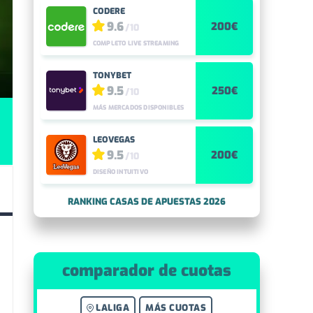
CODERE
9.6
200€
/10
COMPLETO LIVE STREAMING
TONYBET
9.5
250€
/10
MÁS MERCADOS DISPONIBLES
LEOVEGAS
9.5
200€
/10
DISEÑO INTUITIVO
RANKING CASAS DE APUESTAS 2026
comparador de cuotas
LALIGA
MÁS CUOTAS