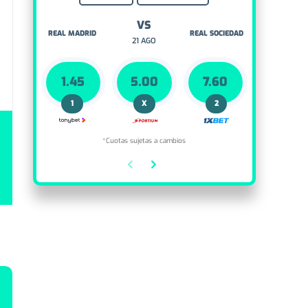
VS
REAL MADRID
REAL SOCIEDAD
21 AGO
1.45
5.00
7.60
1
X
2
*Cuotas sujetas a cambios