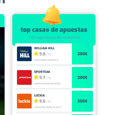
ri
top casas de apuestas
+18 | Juego Responsable | Publicidad
WILLIAM HILL
9.8
200€
/10
FUNCIONES ESTRELLA
SPORTIUM
9.7
200€
/10
PROMOCIONES DIARIAS
LUCKIA
9.6
200€
/10
ATENCIÓN DIRECTA 24/7