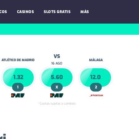
COS
CASINOS
SLOTS GRATIS
MÁS
VS
ATLÉTICO DE MADRID
MÁLAGA
16 AGO
1.32
5.60
12.0
1
X
2
*Cuotas sujetas a cambios