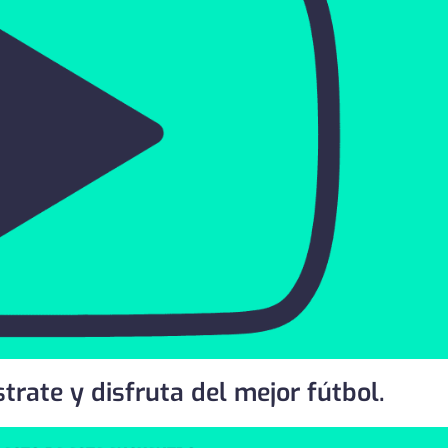
trate y disfruta del mejor fútbol.