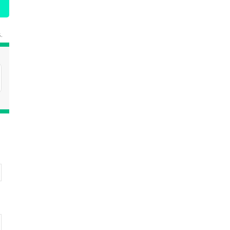
.
Correo
electrónico:
*