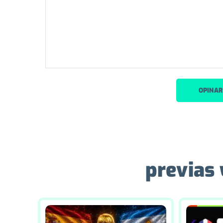
Comentario:
previas 