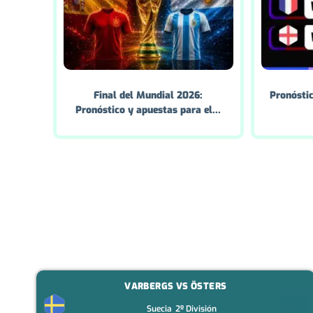
Final del Mundial 2026:
Pronósti
Pronóstico y apuestas para el...
VARBERGS VS ÖSTERS
Suecia
2º División