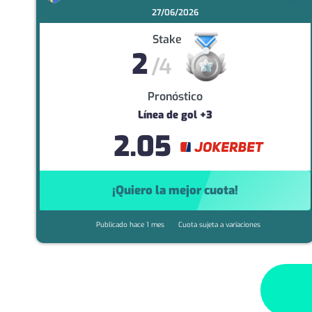
27/06/2026
Stake
2
/4
Pronóstico
Línea de gol +3
2.05
¡Quiero la mejor cuota!
Publicado hace 1 mes
Cuota sujeta a variaciones