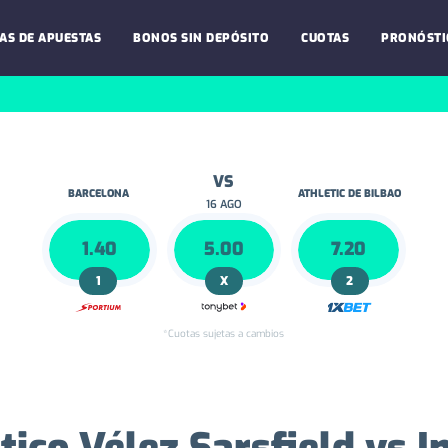
AS DE APUESTAS
BONOS SIN DEPÓSITO
CUOTAS
PRONÓSTI
VS
BARCELONA
ATHLETIC DE BILBAO
16 AGO
1.40
5.00
7.20
1
X
2
*Cuotas sujetas a cambios