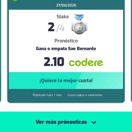
27/06/2026
Stake
2
/4
Pronóstico
Gana o empata Sao Bernardo
2.10
¡Quiero la mejor cuota!
Publicado hace 1 mes
Cuota sujeta a variaciones
Ver más prónosticos