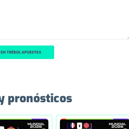
y pronósticos