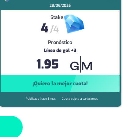
28/06/2026
Stake
4
/4
Pronóstico
Línea de gol +3
1.95
¡Quiero la mejor cuota!
Publicado hace 1 mes
Cuota sujeta a variaciones