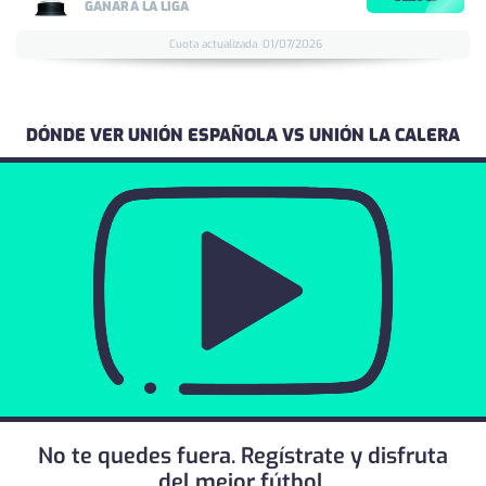
GANARÁ LA LIGA
Cuota actualizada
01/07/2026
DÓNDE VER
UNIÓN ESPAÑOLA VS UNIÓN LA CALERA
No te quedes fuera. Regístrate y disfruta
del mejor fútbol.