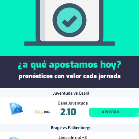
¿a qué apostamos hoy?
pronósticos con valor cada jornada
Juventude vs Ceará
Gana Juventude
2.10
APOSTAR
Brage vs Falkenbergs
Línea de gol +3