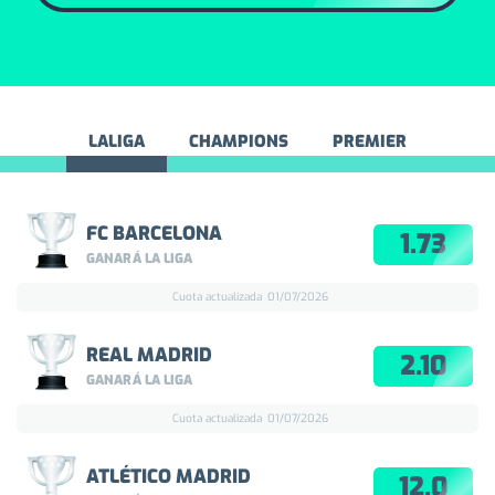
LALIGA
CHAMPIONS
PREMIER
FC BARCELONA
1.73
GANARÁ LA LIGA
Cuota actualizada
01/07/2026
REAL MADRID
2.10
GANARÁ LA LIGA
Cuota actualizada
01/07/2026
ATLÉTICO MADRID
12.0