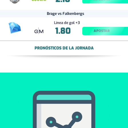
Brage vs Falkenbergs
Línea de gol +3
1.80
APOSTAR
PRONÓSTICOS DE LA JORNADA