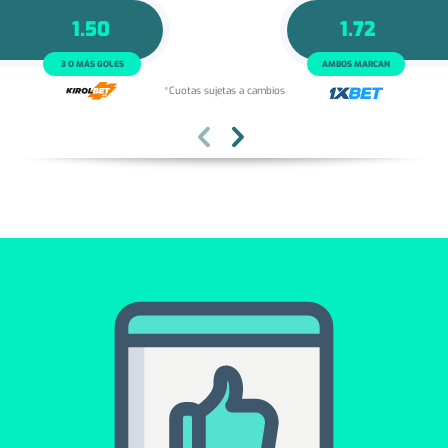
1.50
1.72
3 O MÁS GOLES
AMBOS MARCAN
*Cuotas sujetas a cambios