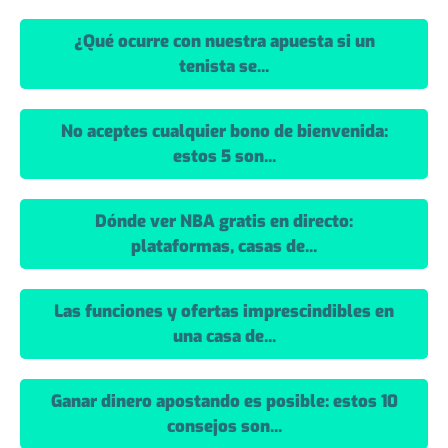
¿Qué ocurre con nuestra apuesta si un
tenista se...
No aceptes cualquier bono de bienvenida:
estos 5 son...
Dónde ver NBA gratis en directo:
plataformas, casas de...
Las funciones y ofertas imprescindibles en
una casa de...
Ganar dinero apostando es posible: estos 10
consejos son...