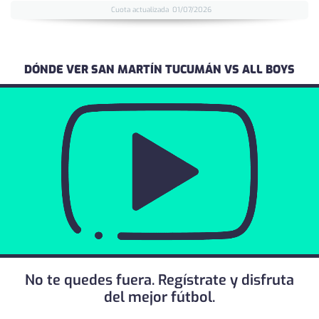
Cuota actualizada
01/07/2026
DÓNDE VER
SAN MARTÍN TUCUMÁN VS ALL BOYS
No te quedes fuera. Regístrate y disfruta
del mejor fútbol.