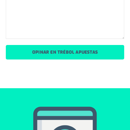
Comentario: