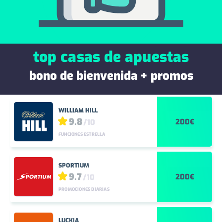
top casas de apuestas
bono de bienvenida + promos
WILLIAM HILL
9.8
200€
/10
FUNCIONES ESTRELLA
SPORTIUM
9.7
200€
/10
PROMOCIONES DIARIAS
LUCKIA