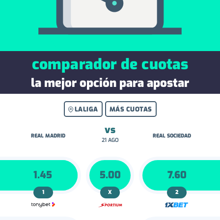
comparador de cuotas
la mejor opción para apostar
LALIGA
MÁS CUOTAS
vs
REAL MADRID
REAL SOCIEDAD
21 AGO
1.45
5.00
7.60
1
X
2