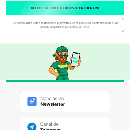
ACCEDE AL DIRECTO DE ESTE ENCUENTRO
* Disponibilidad sujeta a restricciones geográficas. Se requiere una cuenta con saldo o una
apuesta realizada en las últimas 24 horas.