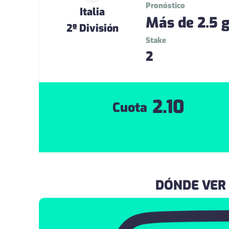
Pronóstico
Italia
Más de 2.5 
2º División
Stake
2
2.10
Cuota
¡Compártelo!
DÓNDE VER