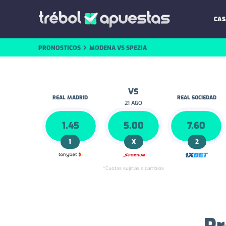
CAS
PRONOSTICOS
MODENA VS SPEZIA
VS
REAL MADRID
REAL SOCIEDAD
21 AGO
1.45
5.00
7.60
1
X
2
*Cuotas sujetas a cambios