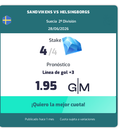
SANDVIKENS VS HELSINGBORGS
Suecia
2º División
28/06/2026
Stake
4
/4
Pronóstico
Línea de gol +3
1.95
¡Quiero la mejor cuota!
Publicado hace 1 mes
Cuota sujeta a variaciones