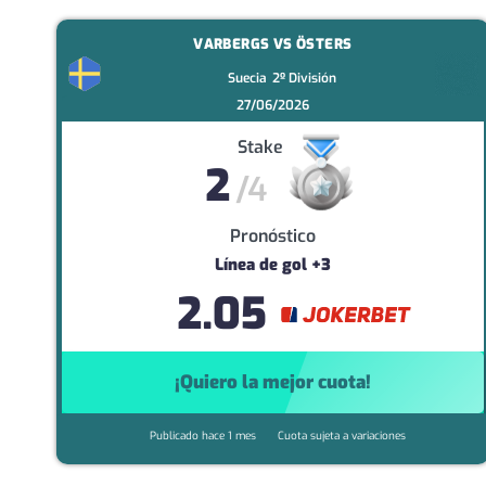
VARBERGS VS ÖSTERS
Suecia
2º División
27/06/2026
Stake
2
/4
Pronóstico
Línea de gol +3
2.05
¡Quiero la mejor cuota!
Publicado hace 1 mes
Cuota sujeta a variaciones