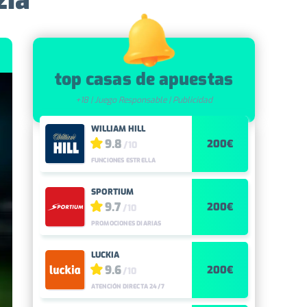
zia
top casas de apuestas
+18 | Juego Responsable | Publicidad
WILLIAM HILL
9.8
200€
/10
FUNCIONES ESTRELLA
SPORTIUM
9.7
200€
/10
PROMOCIONES DIARIAS
LUCKIA
9.6
200€
/10
ATENCIÓN DIRECTA 24/7