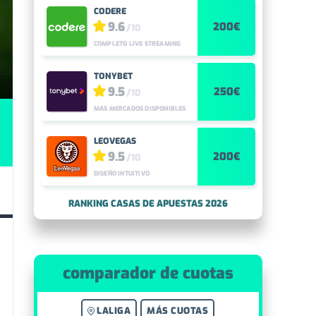
CODERE
9.6
200€
/10
COMPLETO LIVE STREAMING
TONYBET
9.5
250€
/10
MÁS MERCADOS DISPONIBLES
LEOVEGAS
9.5
200€
/10
DISEÑO INTUITIVO
RANKING CASAS DE APUESTAS 2026
comparador de cuotas
LALIGA
MÁS CUOTAS