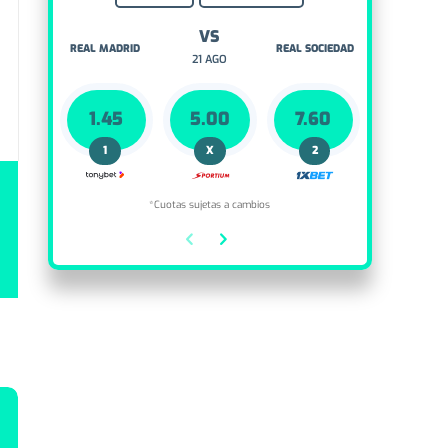
VS
REAL MADRID
REAL SOCIEDAD
21 AGO
1.45
5.00
7.60
1
X
2
*Cuotas sujetas a cambios