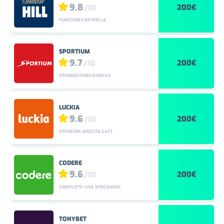
9.8
200€
/10
FUNCIONES ESTRELLA
SPORTIUM
9.7
200€
/10
PROMOCIONES DIARIAS
LUCKIA
9.6
200€
/10
ATENCIÓN DIRECTA 24/7
CODERE
9.6
200€
/10
COMPLETO LIVE STREAMING
TONYBET