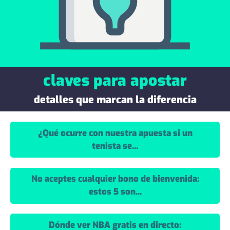
claves para apostar
detalles que marcan la diferencia
¿Qué ocurre con nuestra apuesta si un
tenista se...
No aceptes cualquier bono de bienvenida:
estos 5 son...
Dónde ver NBA gratis en directo: