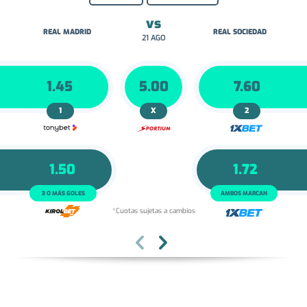
vs
REAL MADRID
REAL SOCIEDAD
21 AGO
1.45
5.00
7.60
1
X
2
1.50
1.72
3 O MÁS GOLES
AMBOS MARCAN
*Cuotas sujetas a cambios