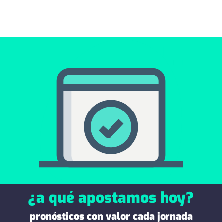
¿a qué apostamos hoy?
pronósticos con valor cada jornada