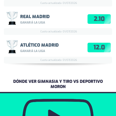
Cuota actualizada
01/07/2026
REAL MADRID
2.10
GANARÁ LA LIGA
Cuota actualizada
01/07/2026
ATLÉTICO MADRID
12.0
GANARÁ LA LIGA
Cuota actualizada
01/07/2026
DÓNDE VER
GIMNASIA Y TIRO VS DEPORTIVO
MORON