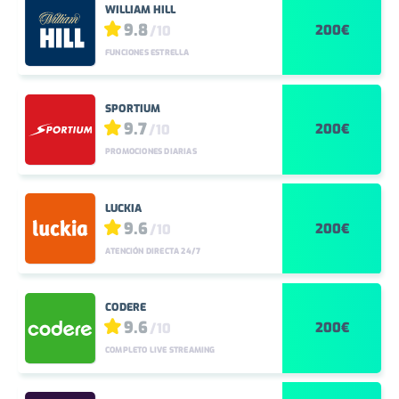
WILLIAM HILL
9.8
200€
/10
FUNCIONES ESTRELLA
SPORTIUM
9.7
200€
/10
PROMOCIONES DIARIAS
LUCKIA
9.6
200€
/10
ATENCIÓN DIRECTA 24/7
CODERE
9.6
200€
/10
COMPLETO LIVE STREAMING