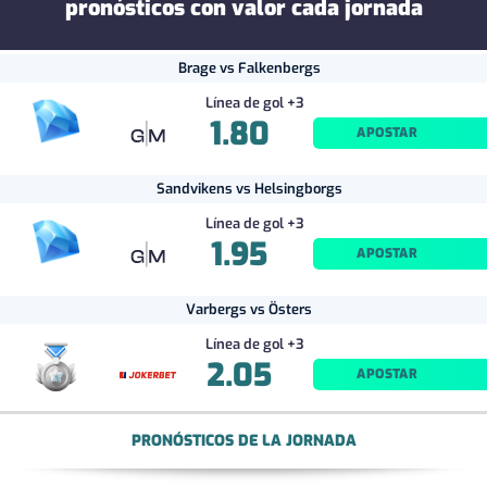
pronósticos con valor cada jornada
Brage vs Falkenbergs
Línea de gol +3
1.80
APOSTAR
Sandvikens vs Helsingborgs
Línea de gol +3
1.95
APOSTAR
Varbergs vs Östers
Línea de gol +3
2.05
APOSTAR
PRONÓSTICOS DE LA JORNADA