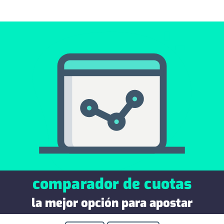
comparador de cuotas
la mejor opción para apostar