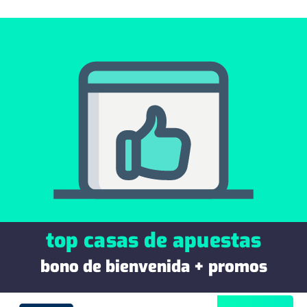
top casas de apuestas
bono de bienvenida + promos