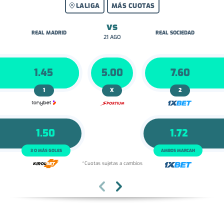
LALIGA
MÁS CUOTAS
vs
REAL MADRID
REAL SOCIEDAD
21 AGO
1.45
5.00
7.60
1
X
2
1.50
1.72
3 O MÁS GOLES
AMBOS MARCAN
*Cuotas sujetas a cambios