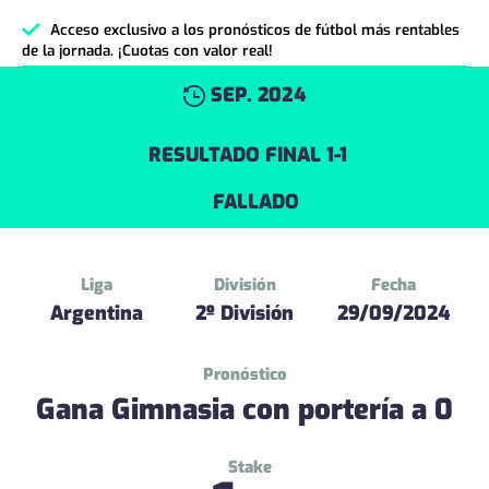
Acceso exclusivo a los pronósticos de fútbol más rentables
de la jornada. ¡Cuotas con valor real!
SEP. 2024
RESULTADO FINAL
1-1
FALLADO
Liga
División
Fecha
Argentina
2º División
29/09/2024
Pronóstico
Gana Gimnasia con portería a 0
Stake