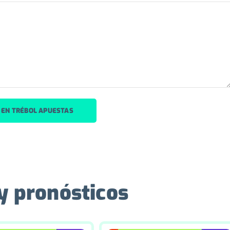
y pronósticos