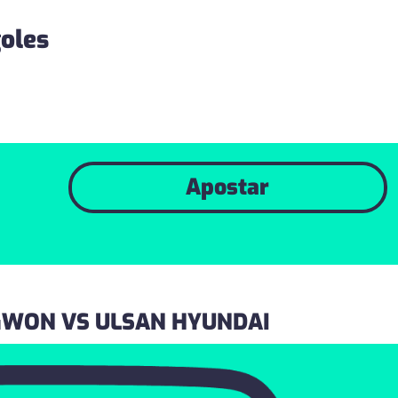
goles
Apostar
WON VS ULSAN HYUNDAI