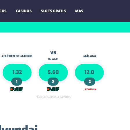
COS
CASINOS
SLOTS GRATIS
MÁS
VS
ATLÉTICO DE MADRID
MÁLAGA
16 AGO
1.32
5.60
12.0
1
X
2
*Cuotas sujetas a cambios