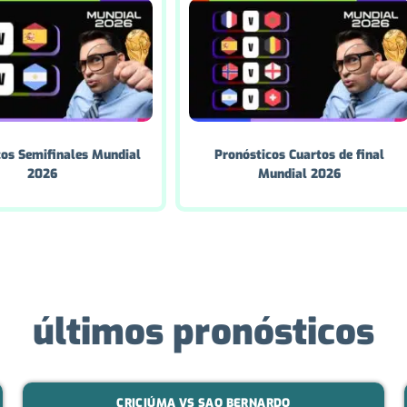
cos Semifinales Mundial
Pronósticos Cuartos de final
2026
Mundial 2026
últimos pronósticos
CRICIÚMA VS SAO BERNARDO