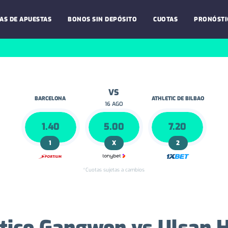
AS DE APUESTAS
BONOS SIN DEPÓSITO
CUOTAS
PRONÓSTI
VS
BARCELONA
ATHLETIC DE BILBAO
16 AGO
1.40
5.00
7.20
1
X
2
*Cuotas sujetas a cambios