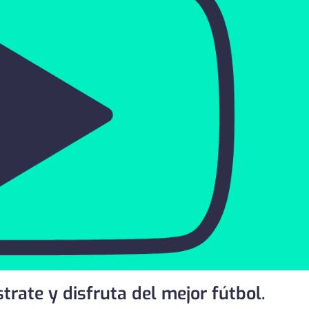
trate y disfruta del mejor fútbol.