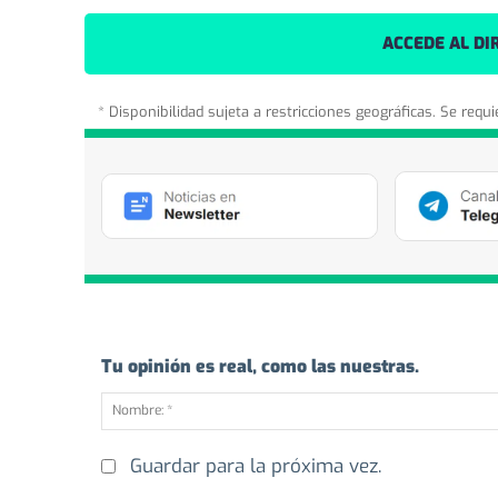
ACCEDE AL DI
* Disponibilidad sujeta a restricciones geográficas. Se req
Tu opinión es real, como las nuestras.
Guardar para la próxima vez.