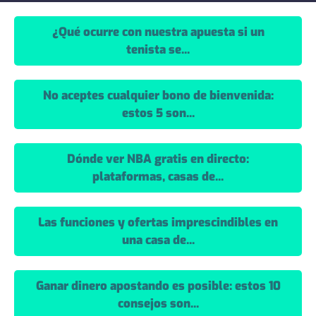
¿Qué ocurre con nuestra apuesta si un
tenista se...
No aceptes cualquier bono de bienvenida:
estos 5 son...
Dónde ver NBA gratis en directo:
plataformas, casas de...
Las funciones y ofertas imprescindibles en
una casa de...
Ganar dinero apostando es posible: estos 10
consejos son...