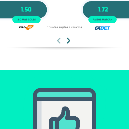
1.50
1.72
3 O MÁS GOLES
AMBOS MARCAN
*Cuotas sujetas a cambios