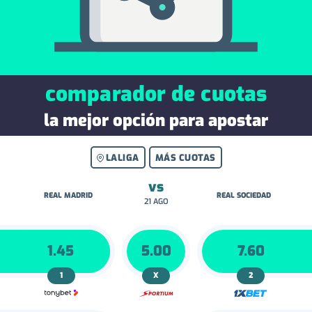
comparador de cuotas
la mejor opción para apostar
LALIGA
MÁS CUOTAS
vs
REAL MADRID
REAL SOCIEDAD
21 AGO
1.45
5.00
7.60
1
X
2