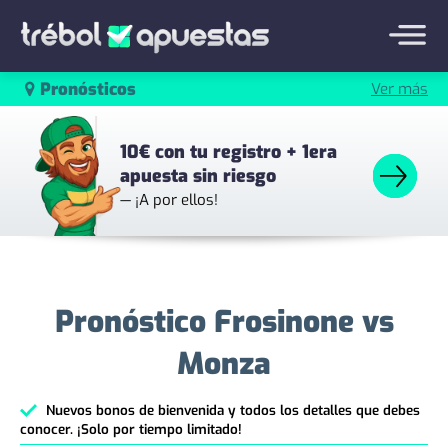
Pronósticos
Ver más
10€ con tu registro + 1era
apuesta sin riesgo
— ¡A por ellos!
Pronóstico
Frosinone vs
Monza
Nuevos bonos de bienvenida y todos los detalles que debes
conocer. ¡Solo por tiempo limitado!