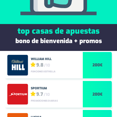
top casas de apuestas
bono de bienvenida + promos
WILLIAM HILL
9.8
200€
/10
FUNCIONES ESTRELLA
SPORTIUM
9.7
200€
/10
PROMOCIONES DIARIAS