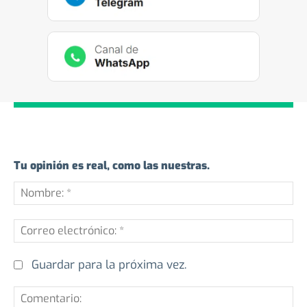
Tu opinión es real, como las nuestras.
No
*
Co
el
*
Guardar para la próxima vez.