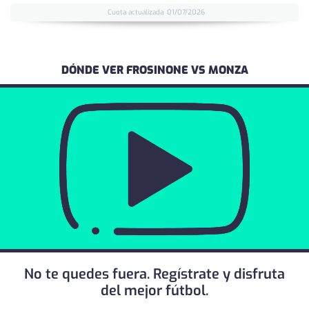
Cuota actualizada
01/07/2026
DÓNDE VER
FROSINONE VS MONZA
No te quedes fuera. Regístrate y disfruta
del mejor fútbol.