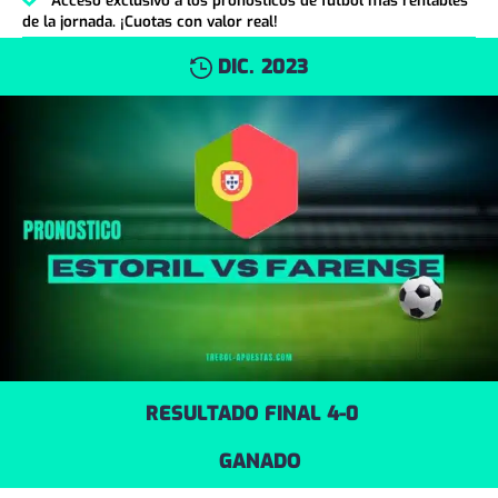
Acceso exclusivo a los pronósticos de fútbol más rentables
de la jornada. ¡Cuotas con valor real!
DIC. 2023
RESULTADO FINAL
4-0
GANADO