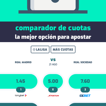
comparador de cuotas
la mejor opción para apostar
LALIGA
MÁS CUOTAS
vs
REAL MADRID
REAL SOCIEDAD
21 AGO
1.45
5.00
7.60
1
X
2