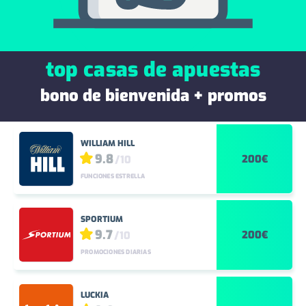
top casas de apuestas
bono de bienvenida + promos
WILLIAM HILL
9.8
200€
/10
FUNCIONES ESTRELLA
SPORTIUM
9.7
200€
/10
PROMOCIONES DIARIAS
LUCKIA