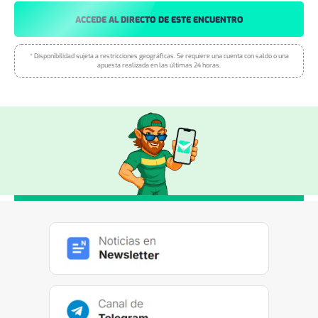
ACCEDE AL DIRECTO DE ESTE ENCUENTRO
* Disponibilidad sujeta a restricciones geográficas. Se requiere una cuenta con saldo o una
apuesta realizada en las últimas 24 horas.