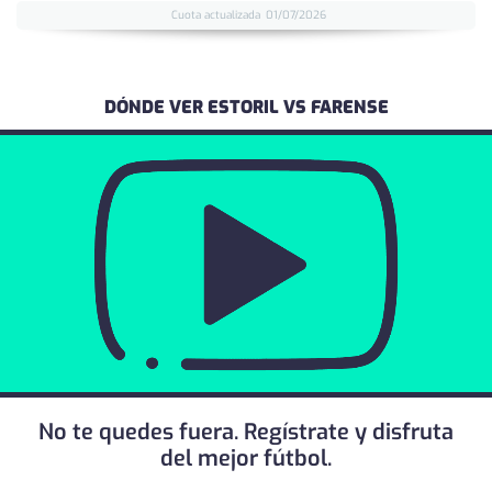
Cuota actualizada
01/07/2026
DÓNDE VER
ESTORIL VS FARENSE
No te quedes fuera. Regístrate y disfruta
del mejor fútbol.