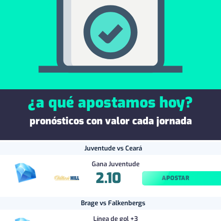
¿a qué apostamos hoy?
pronósticos con valor cada jornada
Juventude vs Ceará
Gana Juventude
2.10
APOSTAR
Brage vs Falkenbergs
Línea de gol +3