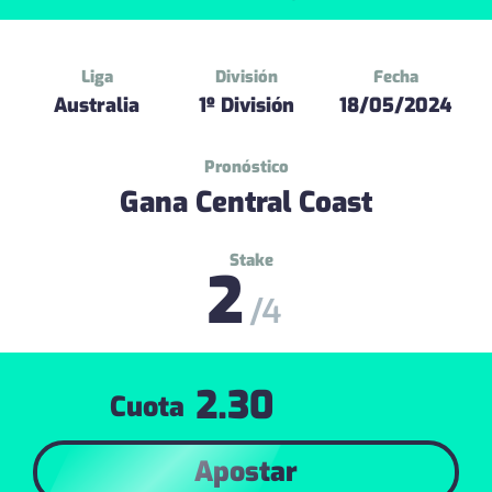
Liga
División
Fecha
Australia
1º División
18/05/2024
Pronóstico
Gana Central Coast
Stake
2
/4
2.30
Cuota
Apostar