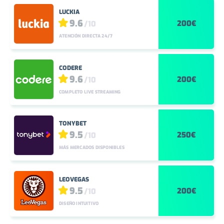
LUCKIA
9.6
200€
/10
ATENCIÓN DIRECTA 24/7
CODERE
9.6
200€
/10
COMPLETO LIVE STREAMING
TONYBET
9.5
250€
/10
MÁS MERCADOS DISPONIBLES
LEOVEGAS
9.5
200€
/10
DISEÑO INTUITIVO