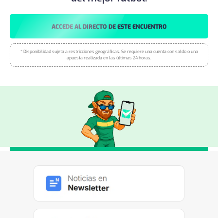
ACCEDE AL DIRECTO DE ESTE ENCUENTRO
* Disponibilidad sujeta a restricciones geográficas. Se requiere una cuenta con saldo o una
apuesta realizada en las últimas 24 horas.