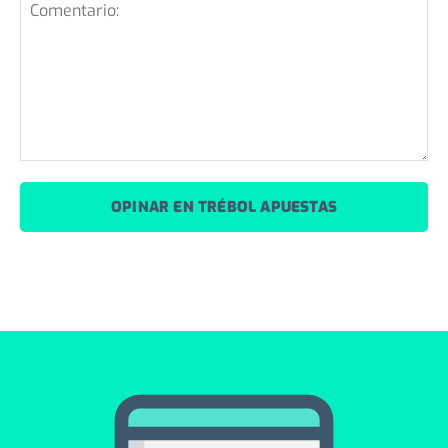
Comentario: