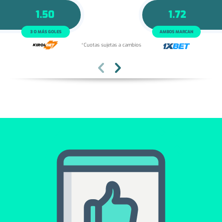
1.50
1.72
3 O MÁS GOLES
AMBOS MARCAN
*Cuotas sujetas a cambios