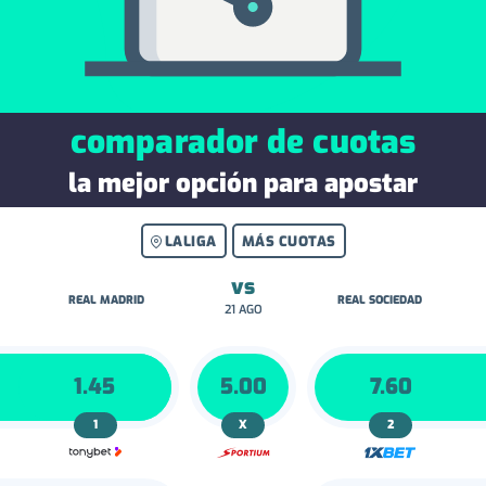
comparador de cuotas
la mejor opción para apostar
LALIGA
MÁS CUOTAS
vs
REAL MADRID
REAL SOCIEDAD
21 AGO
1.45
5.00
7.60
1
X
2