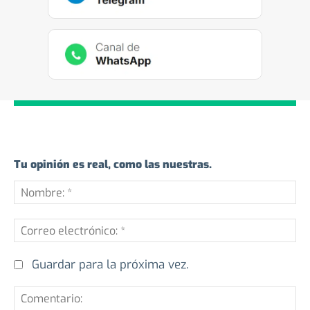
Tu opinión es real, como las nuestras.
No
*
Co
el
*
Guardar para la próxima vez.