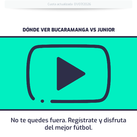
Cuota actualizada
01/07/2026
DÓNDE VER
BUCARAMANGA VS JUNIOR
No te quedes fuera. Regístrate y disfruta
del mejor fútbol.