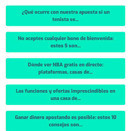
¿Qué ocurre con nuestra apuesta si un
tenista se...
No aceptes cualquier bono de bienvenida:
estos 5 son...
Dónde ver NBA gratis en directo:
plataformas, casas de...
Las funciones y ofertas imprescindibles en
una casa de...
Ganar dinero apostando es posible: estos 10
consejos son...