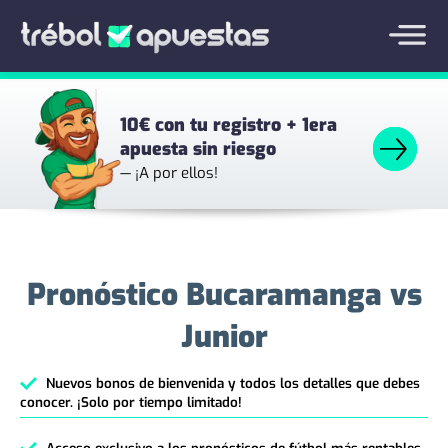
10€ con tu registro + 1era
apuesta sin riesgo
— ¡A por ellos!
Pronóstico
Bucaramanga vs
Junior
Nuevos bonos de bienvenida y todos los detalles que debes
conocer. ¡Solo por tiempo limitado!