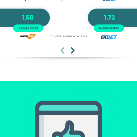
1.50
1.72
3 O MÁS GOLES
AMBOS MARCAN
*Cuotas sujetas a cambios