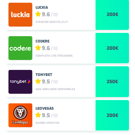
LUCKIA
9.6
200€
/10
ATENCIÓN DIRECTA 24/7
CODERE
9.6
200€
/10
COMPLETO LIVE STREAMING
TONYBET
9.5
250€
/10
MÁS MERCADOS DISPONIBLES
LEOVEGAS
9.5
200€
/10
DISEÑO INTUITIVO