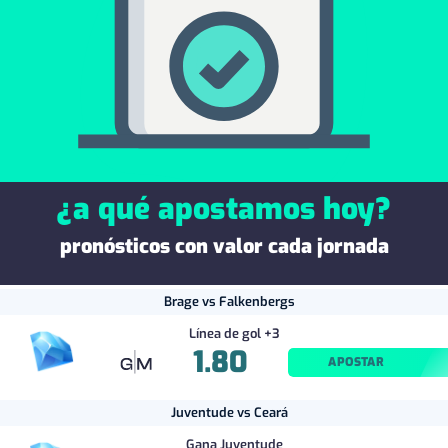
¿a qué apostamos hoy?
pronósticos con valor cada jornada
Brage vs Falkenbergs
Línea de gol +3
1.80
APOSTAR
Juventude vs Ceará
Gana Juventude