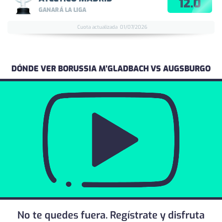
12.0
GANARÁ LA LIGA
Cuota actualizada
01/07/2026
DÓNDE VER
BORUSSIA M’GLADBACH VS AUGSBURGO
No te quedes fuera. Regístrate y disfruta