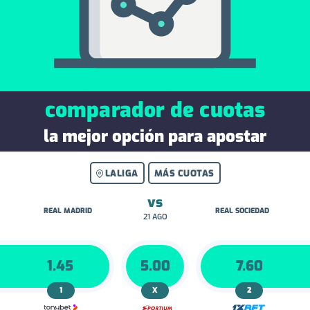
comparador de cuotas
la mejor opción para apostar
LALIGA
MÁS CUOTAS
vs
REAL MADRID
REAL SOCIEDAD
21 AGO
1.45
5.00
7.60
1
X
2