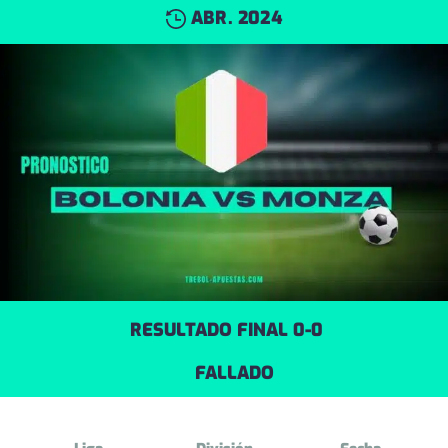
ABR. 2024
RESULTADO FINAL
0-0
FALLADO