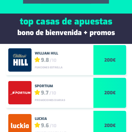
top casas de apuestas
bono de bienvenida + promos
WILLIAM HILL
9.8
200€
/10
FUNCIONES ESTRELLA
SPORTIUM
9.7
200€
/10
PROMOCIONES DIARIAS
LUCKIA
9.6
200€
/10