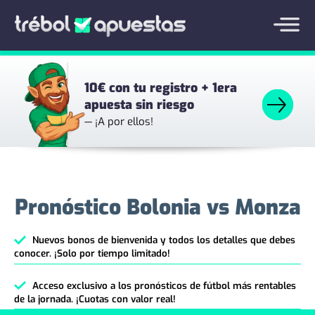
10€ con tu registro + 1era
apuesta sin riesgo
— ¡A por ellos!
Pronóstico
Bolonia vs Monza
Nuevos bonos de bienvenida y todos los detalles que debes
conocer. ¡Solo por tiempo limitado!
Acceso exclusivo a los pronósticos de fútbol más rentables
de la jornada. ¡Cuotas con valor real!