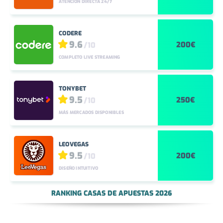
ATENCIÓN DIRECTA 24/7
CODERE
9.6
200€
/10
COMPLETO LIVE STREAMING
TONYBET
9.5
250€
/10
MÁS MERCADOS DISPONIBLES
LEOVEGAS
9.5
200€
/10
DISEÑO INTUITIVO
RANKING CASAS DE APUESTAS 2026