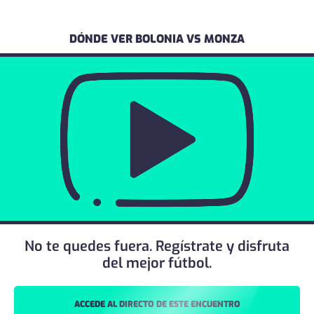
DÓNDE VER
BOLONIA VS MONZA
No te quedes fuera. Regístrate y disfruta
del mejor fútbol.
ACCEDE AL DIRECTO DE ESTE ENCUENTRO