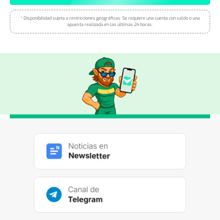
* Disponibilidad sujeta a restricciones geográficas. Se requiere una cuenta con saldo o una
apuesta realizada en las últimas 24 horas.