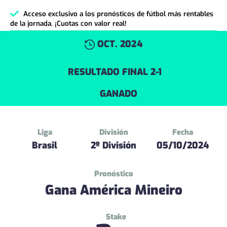
Acceso exclusivo a los pronósticos de fútbol más rentables
de la jornada. ¡Cuotas con valor real!
OCT. 2024
RESULTADO FINAL
2-1
GANADO
Liga
División
Fecha
Brasil
2º División
05/10/2024
Pronóstico
Gana América Mineiro
Stake