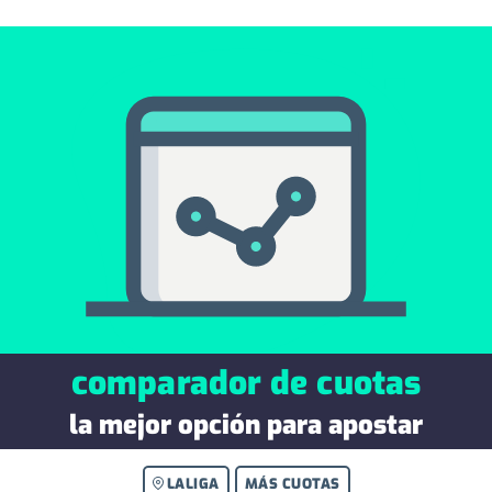
comparador de cuotas
la mejor opción para apostar
LALIGA
MÁS CUOTAS