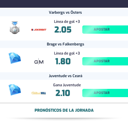
Varbergs vs Östers
Línea de gol +3
2.05
APOSTAR
Brage vs Falkenbergs
Línea de gol +3
1.80
APOSTAR
Juventude vs Ceará
Gana Juventude
2.10
APOSTAR
PRONÓSTICOS DE LA JORNADA