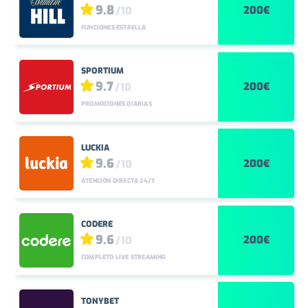
9.8
200€
/10
FUNCIONES ESTRELLA
SPORTIUM
9.7
200€
/10
PROMOCIONES DIARIAS
LUCKIA
9.6
200€
/10
ATENCIÓN DIRECTA 24/7
CODERE
9.6
200€
/10
COMPLETO LIVE STREAMING
TONYBET