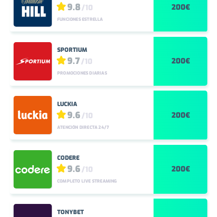
9.8
200€
/10
FUNCIONES ESTRELLA
SPORTIUM
9.7
200€
/10
PROMOCIONES DIARIAS
LUCKIA
9.6
200€
/10
ATENCIÓN DIRECTA 24/7
CODERE
9.6
200€
/10
COMPLETO LIVE STREAMING
TONYBET