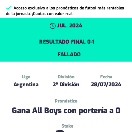
Acceso exclusivo a los pronósticos de fútbol más rentables
de la jornada. ¡Cuotas con valor real!
JUL. 2024
RESULTADO FINAL
0-1
FALLADO
Liga
División
Fecha
Argentina
2º División
28/07/2024
Pronóstico
Gana All Boys con portería a 0
Stake