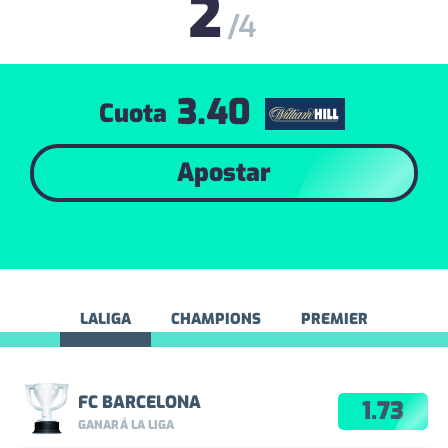
2
/4
3.40
Cuota
Apostar
LALIGA
CHAMPIONS
PREMIER
FC BARCELONA
1.73
GANARÁ LA LIGA