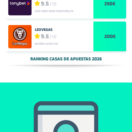
9.5
250€
/10
MÁS MERCADOS DISPONIBLES
LEOVEGAS
9.5
200€
/10
DISEÑO INTUITIVO
RANKING CASAS DE APUESTAS 2026