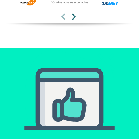
*Cuotas sujetas a cambios