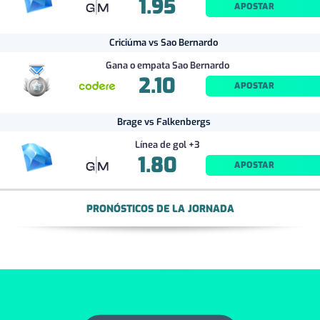
1.95
APOSTAR
Criciúma vs Sao Bernardo
Gana o empata Sao Bernardo
2.10
APOSTAR
Brage vs Falkenbergs
Línea de gol +3
1.80
APOSTAR
PRONÓSTICOS DE LA JORNADA