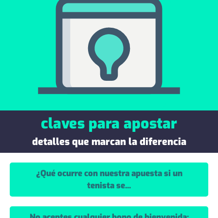
claves para apostar
detalles que marcan la diferencia
¿Qué ocurre con nuestra apuesta si un
tenista se...
No aceptes cualquier bono de bienvenida: