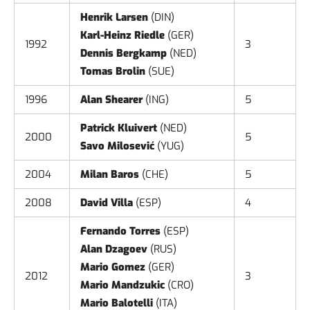
Henrik Larsen
(DIN)
Karl-Heinz Riedle
(GER)
1992
3
Dennis Bergkamp
(NED)
Tomas Brolin
(SUE)
1996
Alan Shearer
(ING)
5
Patrick Kluivert
(NED)
2000
5
Savo Milosević
(YUG)
2004
Milan Baros
(CHE)
5
2008
David Villa
(ESP)
4
Fernando Torres
(ESP)
Alan Dzagoev
(RUS)
Mario Gomez
(GER)
2012
3
Mario Mandzukic
(CRO)
Mario Balotelli
(ITA)