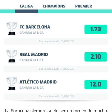
LALIGA
CHAMPIONS
PREMIER
FC BARCELONA
1.73
GANARÁ LA LIGA
Cuota actualizada
01/07/2026
REAL MADRID
2.10
GANARÁ LA LIGA
Cuota actualizada
01/07/2026
ATLÉTICO MADRID
12.0
GANARÁ LA LIGA
Cuota actualizada
01/07/2026
La Eurocopa siempre suele ser un torneo de mucho