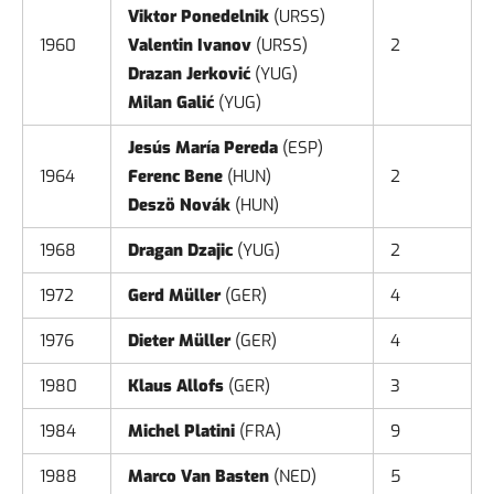
Viktor Ponedelnik
(URSS)
1960
Valentin Ivanov
(URSS)
2
Drazan Jerković
(YUG)
Milan Galić
(YUG)
Jesús María Pereda
(ESP)
1964
Ferenc Bene
(HUN)
2
Deszö Novák
(HUN)
1968
Dragan Dzajic
(YUG)
2
1972
Gerd Müller
(GER)
4
1976
Dieter Müller
(GER)
4
1980
Klaus Allofs
(GER)
3
1984
Michel Platini
(FRA)
9
1988
Marco Van Basten
(NED)
5