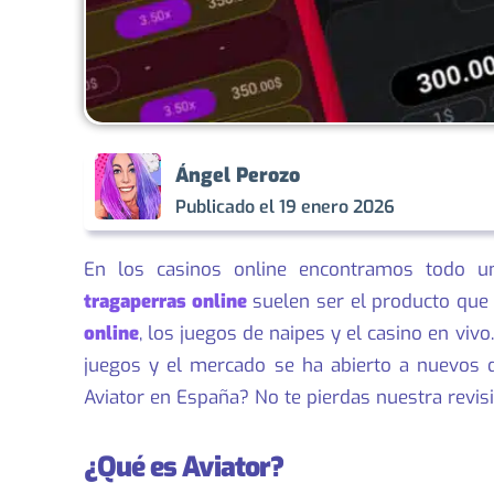
Ángel Perozo
Publicado el
19 enero 2026
En los casinos online encontramos todo un
tragaperras online
suelen ser el producto que 
online
, los juegos de naipes y el casino en viv
juegos y el mercado se ha abierto a nuevos 
Aviator en España? No te pierdas nuestra revis
¿Qué es Aviator?