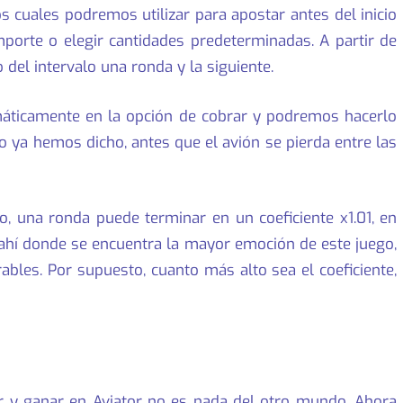
s cuales podremos utilizar para apostar antes del inicio
porte o elegir cantidades predeterminadas. A partir de
 del intervalo una ronda y la siguiente.
tomáticamente en la opción de cobrar y podremos hacerlo
ya hemos dicho, antes que el avión se pierda entre las
o, una ronda puede terminar en un coeficiente x1.01, en
 ahí donde se encuentra la mayor emoción de este juego,
bles. Por supuesto, cuanto más alto sea el coeficiente,
r y ganar en Aviator no es nada del otro mundo. Ahora