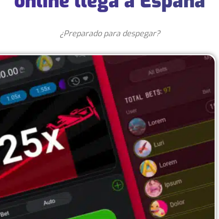
online llega a España
¿Preparado para despegar?