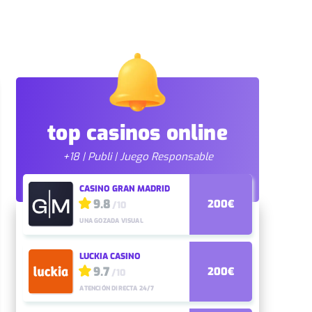
top casinos online
+18 | Publi | Juego Responsable
CASINO GRAN MADRID
9.8
200€
/10
UNA GOZADA VISUAL
LUCKIA CASINO
9.7
200€
/10
ATENCIÓN DIRECTA 24/7