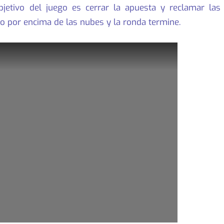
objetivo del juego es cerrar la apuesta y reclamar las
o por encima de las nubes y la ronda termine.