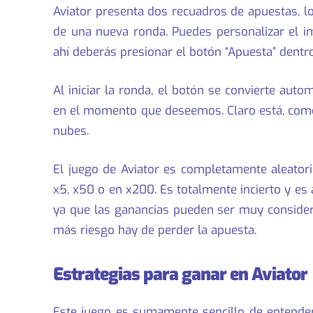
Aviator presenta dos recuadros de apuestas, lo
de una nueva ronda. Puedes personalizar el im
ahí deberás presionar el botón “Apuesta” dentro
Al iniciar la ronda, el botón se convierte au
en el momento que deseemos. Claro está, como 
nubes.
El juego de Aviator es completamente aleatori
x5, x50 o en x200. Es totalmente incierto y es
ya que las ganancias pueden ser muy considera
más riesgo hay de perder la apuesta.
Estrategias para ganar en Aviator
Este juego es sumamente sencillo de entende