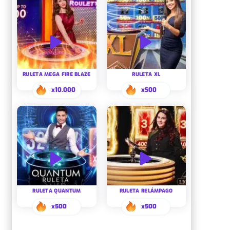
RULETA MEGA FIRE BLAZE
RULETA XL
x10.000
x500
RULETA QUANTUM
RULETA RELÁMPAGO
x500
x500