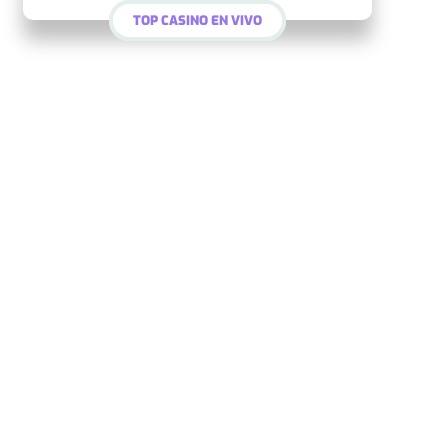
TOP CASINO EN VIVO