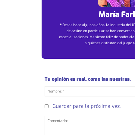
María Far
❝ Desde hace algunos años, la industria del i
de casino en particular se han convertido
especializaciones. Me siento feliz de poder el
a quienes disfrutan del juego 
Tu opinión es real, como las nuestras.
Guardar para la próxima vez.