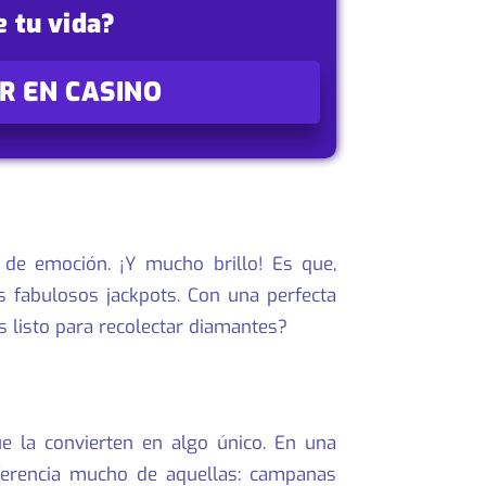
e tu vida?
R EN CASINO
N
de emoción. ¡Y mucho brillo! Es que,
s fabulosos jackpots. Con una perfecta
s listo para recolectar diamantes?
e la convierten en algo único. En una
ferencia mucho de aquellas: campanas