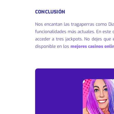
CONCLUSIÓN
Nos encantan las tragaperras como Dia
funcionalidades más actuales. En este 
acceder a tres jackpots. No dejes que 
disponible en los
mejores casinos onli