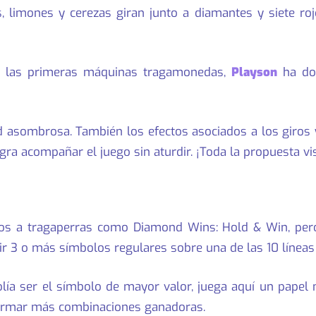
s, limones y cerezas giran junto a diamantes y siete r
de las primeras máquinas tragamonedas,
Playson
ha dot
d asombrosa. También los efectos asociados a los giros 
ogra acompañar el juego sin aturdir. ¡Toda la propuesta v
mos a tragaperras como Diamond Wins: Hold & Win, per
nir 3 o más símbolos regulares sobre una de las 10 líneas
solía ser el símbolo de mayor valor, juega aquí un papel
ormar más combinaciones ganadoras.