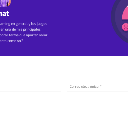
hat
Gaming en general y los juegos
 en una de mis principales
aborar textos que aporten valor
tanto como yo.❞
Nombre:
*