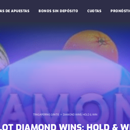
AS DE APUESTAS
BONOS SIN DEPÓSITO
CUOTAS
PRONÓSTI
TRAGAPERRAS GRATIS
DIAMOND WINS: HOLD & WIN
LOT
DIAMOND WINS: HOLD & W