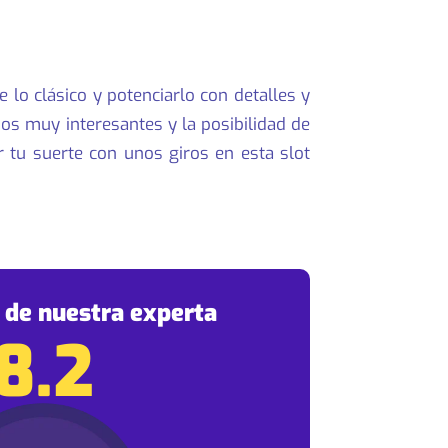
o clásico y potenciarlo con detalles y
os muy interesantes y la posibilidad de
r tu suerte con unos giros en esta slot
n de nuestra experta
8.2