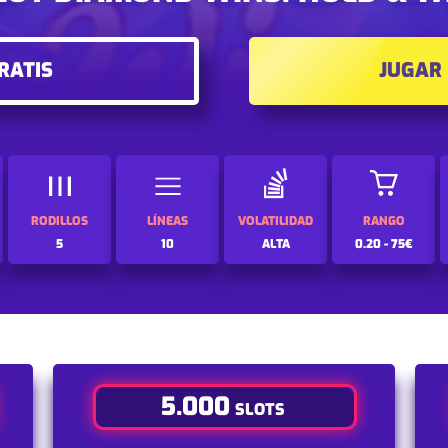
RATIS
JUGAR 
RODILLOS
LÍNEAS
VOLATILIDAD
RANGO
5
10
ALTA
0.20 - 75€
5.000
SLOTS