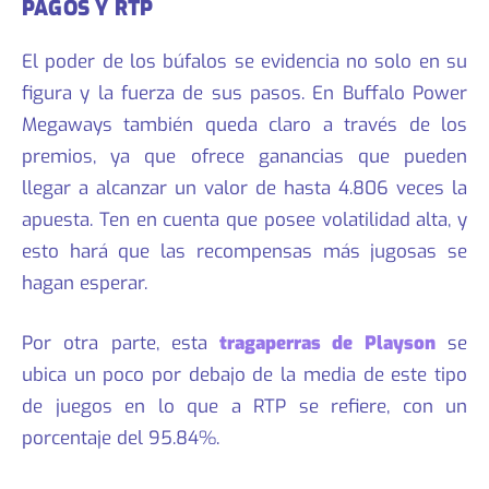
PAGOS Y RTP
El poder de los búfalos se evidencia no solo en su
figura y la fuerza de sus pasos. En Buffalo Power
Megaways también queda claro a través de los
premios, ya que ofrece ganancias que pueden
llegar a alcanzar un valor de hasta 4.806 veces la
apuesta. Ten en cuenta que posee volatilidad alta, y
esto hará que las recompensas más jugosas se
hagan esperar.
Por otra parte, esta
tragaperras de Playson
se
ubica un poco por debajo de la media de este tipo
de juegos en lo que a RTP se refiere, con un
porcentaje del 95.84%.