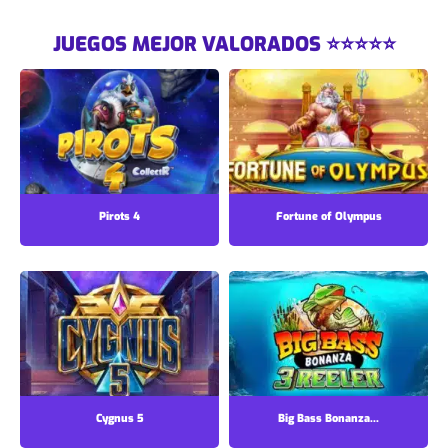
JUEGOS MEJOR VALORADOS ⭐⭐⭐⭐⭐
Pirots 4
Fortune of Olympus
Cygnus 5
Big Bass Bonanza...