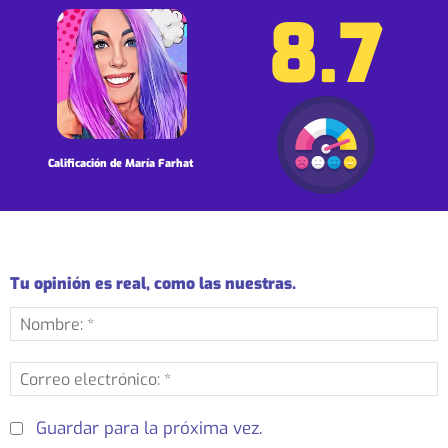
8.7
Calificación de
María Farhat
Tu opinión es real, como las nuestras.
N
*
C
e
*
Guardar para la próxima vez.