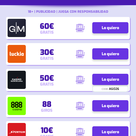
18+ | PUBLICIDAD | JUEGA CON RESPONSABILIDAD
60€
Lo quiero
GRATIS
30€
Lo quiero
GRATIS
50€
Lo quiero
GRATIS
AGO26
CODE:
88
Lo quiero
GIROS
10€
Lo quiero