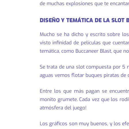
de muchas explosiones que te encantar
DISEÑO Y TEMÁTICA DE LA SLOT
Mucho se ha dicho y escrito sobre l
visto infinidad de películas que cuen
temática, como Buccaneer Blast, que no
Se trata de una slot compuesta por 5 ro
aguas vemos flotar buques piratas de c
Entre los que más pagan se encuentra
monito grumete. Cada vez que los rodil
atmósfera del juego!
Los gráficos son muy buenos, y los ef