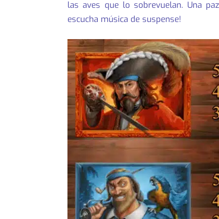
las aves que lo sobrevuelan. Una pa
escucha música de suspense!