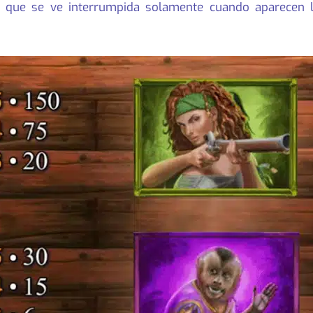
z que se ve interrumpida solamente cuando aparecen lo