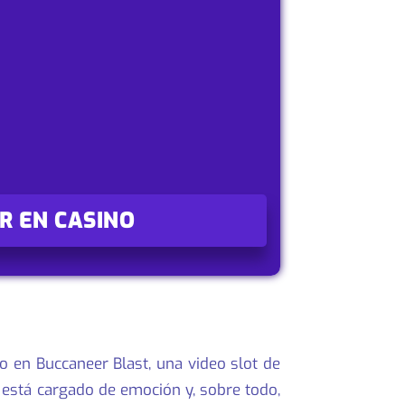
R EN CASINO
o en Buccaneer Blast, una video slot de
, está cargado de emoción y, sobre todo,