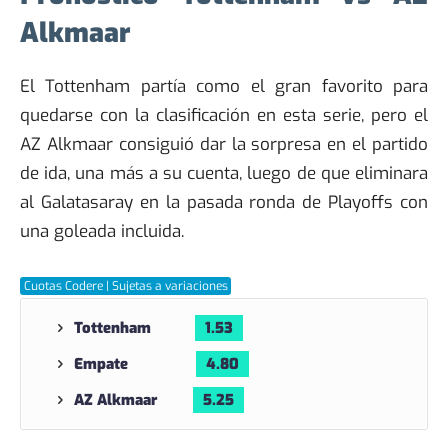
Alkmaar
El Tottenham partía como el gran favorito para
quedarse con la clasificación en esta serie, pero el
AZ Alkmaar consiguió dar la sorpresa en el partido
de ida, una más a su cuenta, luego de que eliminara
al Galatasaray en la pasada ronda de Playoffs con
una goleada incluida.
Cuotas Codere | Sujetas a variaciones
Tottenham
1.53
Empate
4.80
AZ Alkmaar
5.25