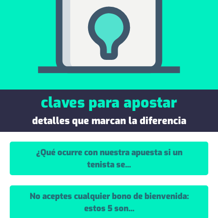
claves para apostar
detalles que marcan la diferencia
¿Qué ocurre con nuestra apuesta si un
tenista se...
No aceptes cualquier bono de bienvenida:
estos 5 son...