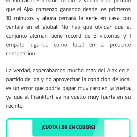
El Eintracht Frankfurt le dio la vuelta a un partido
que el Ajax comenzó ganando desde los primeros
10 minutos y ahora cerrará la serie en casa con
ventaja en el global. No hay que olvidar que el
conjunto alemán tiene récord de 3 victorias y 1
empate jugando como local en la presente
competición.
La verdad, esperábamos mucho más del Ajax en el
partido de ida y no aprovechar la condición de local
es un error que podría pagar muy caro en la vuelta,
ya que el Frankfurt se ha vuelto muy fuerte en su
recinto.
¡CUOTA 1.90 EN CODERE!