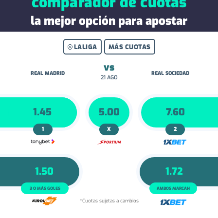
comparador de cuotas
la mejor opción para apostar
LALIGA
MÁS CUOTAS
vs
REAL MADRID
REAL SOCIEDAD
21 AGO
1.45
5.00
7.60
1
X
2
1.50
1.72
3 O MÁS GOLES
AMBOS MARCAN
*Cuotas sujetas a cambios