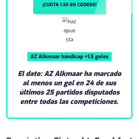
¡CUOTA 1.53 EN CODERE!
AZ Alkmaar hándicap +1.5 goles
El dato: AZ Alkmaar ha marcado
al menos un gol en 24 de sus
últimos 25 partidos disputados
entre todas las competiciones.