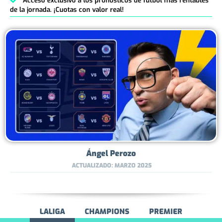
Acceso exclusivo a los pronósticos de fútbol más rentables
de la jornada. ¡Cuotas con valor real!
Ángel Perozo
ACTUALIZADO:
MARZO 2025
LALIGA
CHAMPIONS
PREMIER