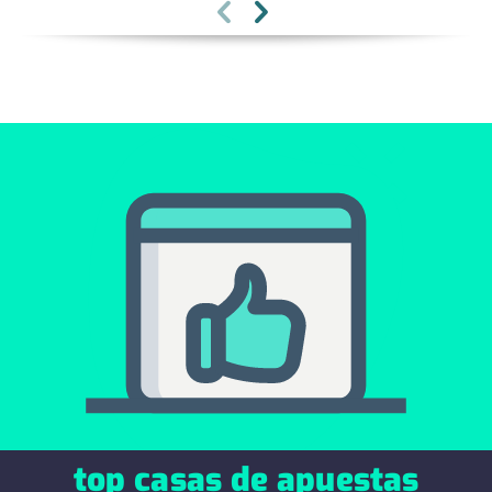
top casas de apuestas