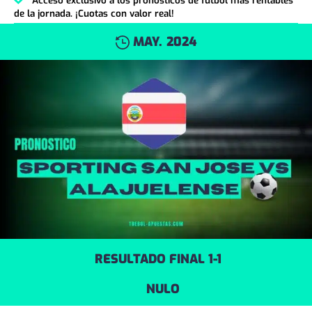
Acceso exclusivo a los pronósticos de fútbol más rentables
de la jornada. ¡Cuotas con valor real!
MAY. 2024
RESULTADO FINAL
1-1
NULO