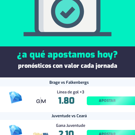
¿a qué apostamos hoy?
pronósticos con valor cada jornada
Brage vs Falkenbergs
Línea de gol +3
1.80
APOSTAR
Juventude vs Ceará
Gana Juventude
2.10
APOSTAR