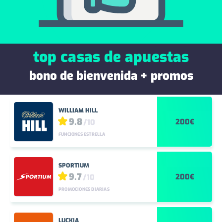
top casas de apuestas
bono de bienvenida + promos
WILLIAM HILL
9.8
200€
/10
FUNCIONES ESTRELLA
SPORTIUM
9.7
200€
/10
PROMOCIONES DIARIAS
LUCKIA