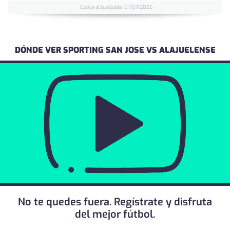
Cuota actualizada
01/07/2026
DÓNDE VER
SPORTING SAN JOSE VS ALAJUELENSE
No te quedes fuera. Regístrate y disfruta
del mejor fútbol.