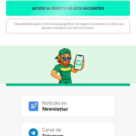
ACCEDE AL DIRECTO DE ESTE ENCUENTRO
* Disponibilidad sujeta a restricciones geográficas. Se requiere una cuenta con saldo o una
apuesta realizada en las últimas 24 horas.