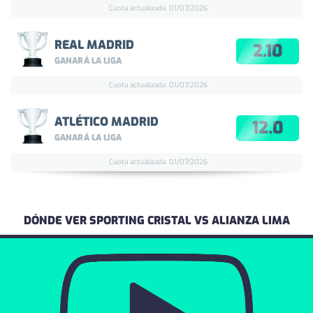
Cuota actualizada
01/07/2026
REAL MADRID
2.10
GANARÁ LA LIGA
Cuota actualizada
01/07/2026
ATLÉTICO MADRID
12.0
GANARÁ LA LIGA
Cuota actualizada
01/07/2026
DÓNDE VER
SPORTING CRISTAL VS ALIANZA LIMA