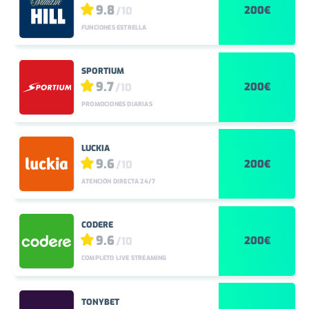
9.8
200€
/10
FUNCIONES ESTRELLA
SPORTIUM
9.7
200€
/10
PROMOCIONES DIARIAS
LUCKIA
9.6
200€
/10
ATENCIÓN DIRECTA 24/7
CODERE
9.6
200€
/10
COMPLETO LIVE STREAMING
TONYBET