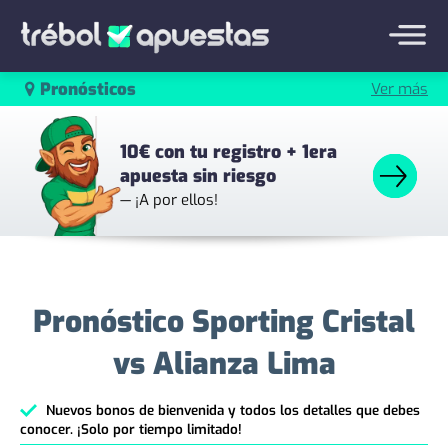
Pronósticos
Ver más
10€ con tu registro + 1era
apuesta sin riesgo
— ¡A por ellos!
Pronóstico
Sporting Cristal
vs Alianza Lima
Nuevos bonos de bienvenida y todos los detalles que debes
conocer. ¡Solo por tiempo limitado!