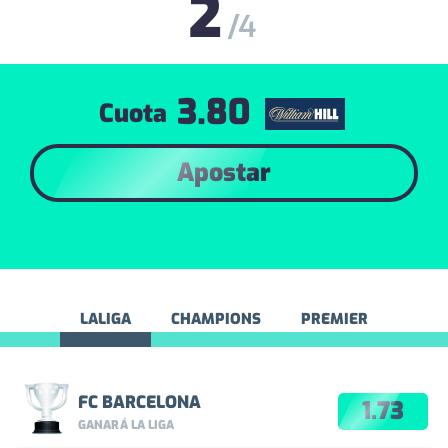
2
/4
3.80
Cuota
Apostar
LALIGA
CHAMPIONS
PREMIER
FC BARCELONA
1.73
GANARÁ LA LIGA